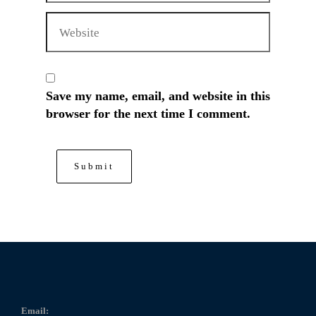
Save my name, email, and website in this
browser for the next time I comment.
Email: