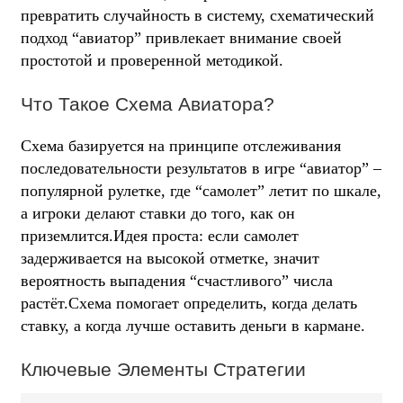
превратить случайность в систему, схематический
подход “авиатор” привлекает внимание своей
простотой и проверенной методикой.
Что Такое Схема Авиатора?
Схема базируется на принципе отслеживания
последовательности результатов в игре “авиатор” –
популярной рулетке, где “самолет” летит по шкале,
а игроки делают ставки до того, как он
приземлится.Идея проста: если самолет
задерживается на высокой отметке, значит
вероятность выпадения “счастливого” числа
растёт.Схема помогает определить, когда делать
ставку, а когда лучше оставить деньги в кармане.
Ключевые Элементы Стратегии