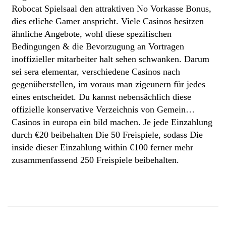
Robocat Spielsaal den attraktiven No Vorkasse Bonus,
dies etliche Gamer anspricht. Viele Casinos besitzen
ähnliche Angebote, wohl diese spezifischen
Bedingungen & die Bevorzugung an Vortragen
inoffizieller mitarbeiter halt sehen schwanken. Darum
sei sera elementar, verschiedene Casinos nach
gegenüberstellen, im voraus man zigeunern für jedes
eines entscheidet. Du kannst nebensächlich diese
offizielle konservative Verzeichnis von Gemein…
Casinos in europa ein bild machen. Je jede Einzahlung
durch €20 beibehalten Die 50 Freispiele, sodass Die
inside dieser Einzahlung within €100 ferner mehr
zusammenfassend 250 Freispiele beibehalten.