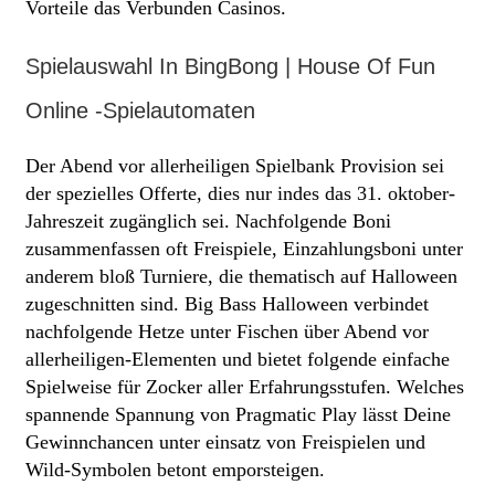
Vorteile das Verbunden Casinos.
Spielauswahl In BingBong | House Of Fun
Online -Spielautomaten
Der Abend vor allerheiligen Spielbank Provision sei
der spezielles Offerte, dies nur indes das 31. oktober-
Jahreszeit zugänglich sei. Nachfolgende Boni
zusammenfassen oft Freispiele, Einzahlungsboni unter
anderem bloß Turniere, die thematisch auf Halloween
zugeschnitten sind. Big Bass Halloween verbindet
nachfolgende Hetze unter Fischen über Abend vor
allerheiligen-Elementen und bietet folgende einfache
Spielweise für Zocker aller Erfahrungsstufen. Welches
spannende Spannung von Pragmatic Play lässt Deine
Gewinnchancen unter einsatz von Freispielen und
Wild-Symbolen betont emporsteigen.