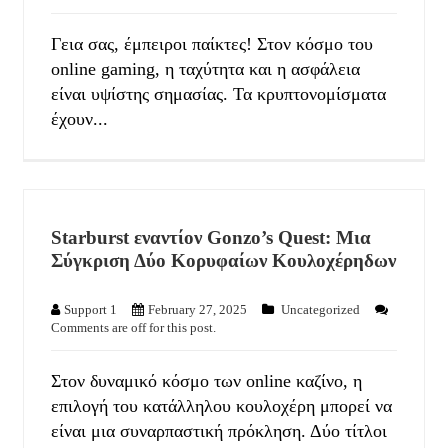
Γεια σας, έμπειροι παίκτες! Στον κόσμο του
online gaming, η ταχύτητα και η ασφάλεια
είναι υψίστης σημασίας. Τα κρυπτονομίσματα
έχουν...
Starburst εναντίον Gonzo’s Quest: Μια
Σύγκριση Δύο Κορυφαίων Κουλοχέρηδων
Support 1
February 27, 2025
Uncategorized
Comments are off for this post.
Στον δυναμικό κόσμο των online καζίνο, η
επιλογή του κατάλληλου κουλοχέρη μπορεί να
είναι μια συναρπαστική πρόκληση. Δύο τίτλοι