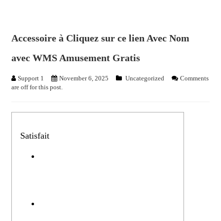
Accessoire à Cliquez sur ce lien Avec Nom
avec WMS Amusement Gratis
Support 1
November 6, 2025
Uncategorized
Comments
are off for this post.
Satisfait
Cliquez sur ce lien – Quelles sont
toutes les stratégies en compagnie de
conserve par rapport aux salle de jeu
un brin de Centrafrique ?
Est-le mec simple de distraire í ce
genre de instrument a thunes via