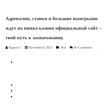
Адреналин, ставки и большие выигрыши
ждут на пинко казино официальный сайт –
твой путь к захватывающ
Support 1
November 4, 2025
Post
No Comments
Адреналин, ставки и большие выигрыши ждут на
пинко казино официальный сайт – твой путь к
захватывающим приключениям в мире онлайн-
развлечений.
Мир слотов: разнообразие и увлекательность
Популярные слоты в пинко казино
Лайв-казино: почувствуй атмосферу реального
казино