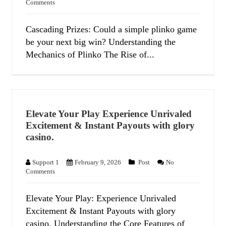
Comments
Cascading Prizes: Could a simple plinko game
be your next big win? Understanding the
Mechanics of Plinko The Rise of...
Elevate Your Play Experience Unrivaled
Excitement & Instant Payouts with glory
casino.
Support 1
February 9, 2026
Post
No
Comments
Elevate Your Play: Experience Unrivaled
Excitement & Instant Payouts with glory
casino. Understanding the Core Features of