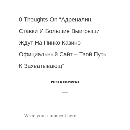
0 Thoughts On “Адреналин,
Ставки И Большие Выигрыши
Ждут На Пинко Казино
Официальный Сайт – Твой Путь
К Захватывающ”
POST A COMMENT