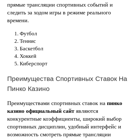
прямые трансляции спортивных событий и
следить за ходом игры в режиме реального
времени.
Футбол
Теннис
Баскетбол
Хоккей
Киберспорт
Преимущества Спортивных Ставок На
Пинко Казино
Преимуществами спортивных ставок на
пинко
казино официальный сайт
являются
конкурентные коэффициенты, широкий выбор
спортивных дисциплин, удобный интерфейс и
возможность смотреть прямые трансляции