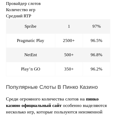
Провайдер слотов
Количество игр
Средний RTP
Spribe
1
97%
Pragmatic Play
2500+
96.5%
NetEnt
500+
96.8%
Play’n GO
350+
96.2%
Популярные Слоты В Пинко Казино
Среди огромного количества слотов на
пинко
казино официальный сайт
особенно выделяются
несколько игр, которые пользуются неизменной