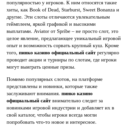
популярностью у игроков. К ним относятся такие
хиты, как Book of Dead, Starburst, Sweet Bonanza и
другие. Эти слоты отличаются увлекательным
геймплеем, яркой графикой и высокими
выплатами. Aviator от Spribe – не просто слот, это
целое явление, предлагающее уникальный игровой
опыт и возможность сорвать крупный куш. Кроме
того,
пинко казино официальный сайт
регулярно
проводит акции и турниры по слотам, где игроки
могут выиграть ценные призы.
Помимо популярных слотов, на платформе
представлены и новинки, которые также
заслуживают внимания.
пинко казино
официальный сайт
внимательно следит за
новинками игровой индустрии и добавляет их в
свой каталог, чтобы игроки всегда могли
попробовать что-то новое и интересное.