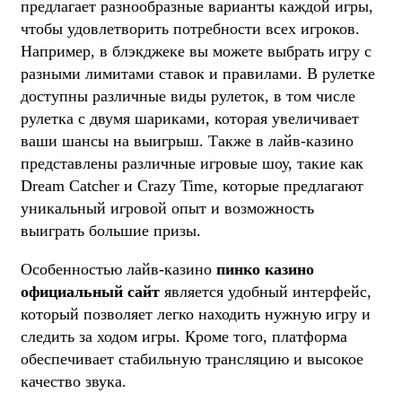
предлагает разнообразные варианты каждой игры,
чтобы удовлетворить потребности всех игроков.
Например, в блэкджеке вы можете выбрать игру с
разными лимитами ставок и правилами. В рулетке
доступны различные виды рулеток, в том числе
рулетка с двумя шариками, которая увеличивает
ваши шансы на выигрыш. Также в лайв-казино
представлены различные игровые шоу, такие как
Dream Catcher и Crazy Time, которые предлагают
уникальный игровой опыт и возможность
выиграть большие призы.
Особенностью лайв-казино
пинко казино
официальный сайт
является удобный интерфейс,
который позволяет легко находить нужную игру и
следить за ходом игры. Кроме того, платформа
обеспечивает стабильную трансляцию и высокое
качество звука.