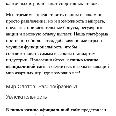
карточных игр или фанат спортивных ставок.
Мы стремимся предоставить нашим игрокам не
просто развлечение, но и возможность выиграть,
предлагая привлекательные бонусы, регулярные
акции и высокую отдачу выплат. Наша платформа
постоянно обновляется, добавляя новые игры и
улучшая функциональность, чтобы
соответствовать самым высоким стандартам
индустрии. Присоединяйтесь к
пинко казино
официальный сайт
и окунитесь в захватывающий
мир азартных игр, где возможно все!
Мир Слотов: Разнообразие И
Увлекательность
В
пинко казино официальный сайт
представлен