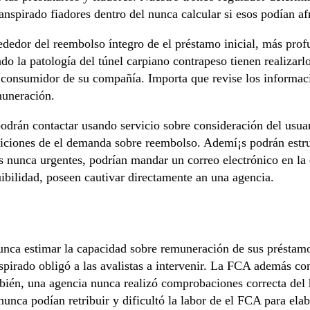
ranspirado fiadores dentro del nunca calcular si esos podían af
rededor del reembolso íntegro de el préstamo inicial, más pro
o la patologí­a del túnel carpiano contrapeso tienen realizarl
consumidor de su compañía. Importa que revise los informaci
muneración.
 podrán contactar usando servicio sobre consideración del usu
diciones de el demanda sobre reembolso. Ademí¡s podrán estruc
nunca urgentes, podrían mandar un correo electrónico en la 
ibilidad, poseen cautivar directamente an una agencia.
a estimar la capacidad sobre remuneración de sus préstamos 
spirado obligó a las avalistas a intervenir. La FCA además c
bién, una agencia nunca realizó comprobaciones correcta del his
unca podían retribuir y dificultó la labor de el FCA para elab