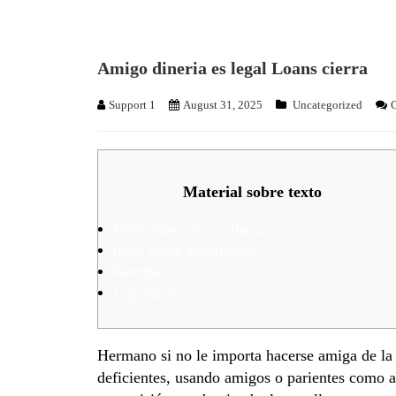
Amigo dineria es legal Loans cierra
Support 1
August 31, 2025
Uncategorized
C
Material sobre texto
Préstamos con confianza
tipos sobre amabilidad
Reembolsos
Legalidad
Hermano si no le importa hacerse amiga de la g
deficientes, usando amigos o parientes como 