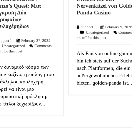
nzo’s Quest: Μια
Nervenkitzel von Gold
γκριση Δύο
Panda Casino
ρυφαίων
υλοχέρηδων
Support 1
February 9, 202
Uncategorized
Commen
are off for this post.
pport 1
February 27, 2025
Uncategorized
Comments
ff for this post.
Als Fan von online gami
bin ich stets auf der Such
ν δυναμικό κόσμο των
nach Plattformen, die ein
ine καζίνο, η επιλογή του
außergewöhnliches Erleb
τάλληλου κουλοχέρη
bieten. golden-panda ist..
ρεί να είναι μια
ναρπαστική πρόκληση.
 τίτλοι ξεχωρίζουν...