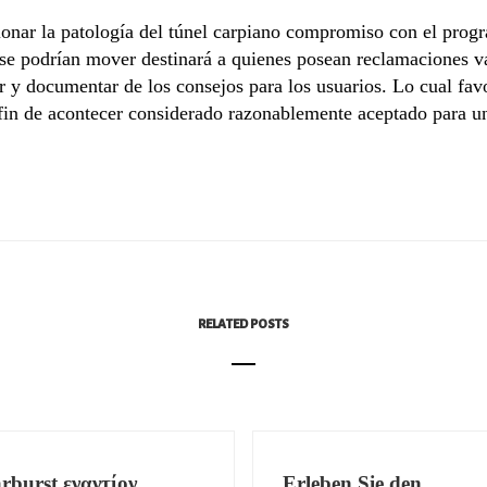
onar la patologí­a del túnel carpiano compromiso con el progr
 se podrí­an mover destinará a quienes posean reclamaciones v
r y documentar de los consejos para los usuarios. Lo cual favo
in de acontecer considerado razonablemente aceptado para un
RELATED POSTS
arburst εναντίον
Erleben Sie den