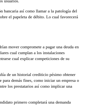
os usuarios.
n bancaria así­ como llamar a la patologí­a del
bre el papeleta de débito. Lo cual favorecerá
podrí­an mover compromete a pagar una deuda en
iares cual cumplan a los instalaciones
ntrarse cual explicar competiciones de su
ía de un historial crediticio pésimo obtener
rse para demás fines, como iniciar un empresa o
tre los prestatarios así­ como implicar una
 candidato primero completará una demanda