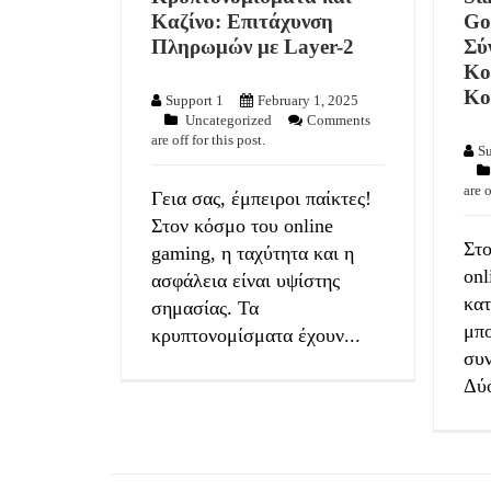
Καζίνο: Επιτάχυνση
Go
Πληρωμών με Layer-2
Σύ
Κο
Κο
Support 1
February 1, 2025
Uncategorized
Comments
are off for this post.
Su
are o
Γεια σας, έμπειροι παίκτες!
Στον κόσμο του online
Στο
gaming, η ταχύτητα και η
onl
ασφάλεια είναι υψίστης
κα
σημασίας. Τα
μπο
κρυπτονομίσματα έχουν...
συ
Δύο