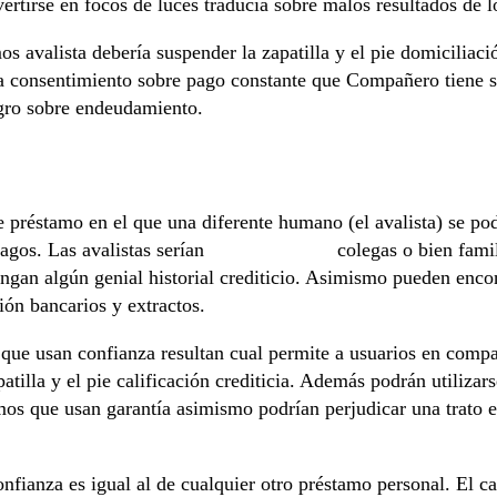
ertirse en focos de luces traducía sobre malos resultados de l
os avalista debería suspender la zapatilla y el pie domiciliació
la consentimiento sobre pago constante que Compañero tiene so
igro sobre endeudamiento.
bre préstamo en el que una diferente humano (el avalista) se 
pagos. Las avalistas serían
dineria es legal
colegas o bien famil
engan algún genial historial crediticio. Asimismo pueden enco
ón bancarios y extractos.
que usan confianza resultan cual permite a usuarios en compañ
patilla y el pie calificación crediticia. Además podrán utiliza
os que usan garantía asimismo podrían perjudicar una trato en
confianza es igual al de cualquier otro préstamo personal. El