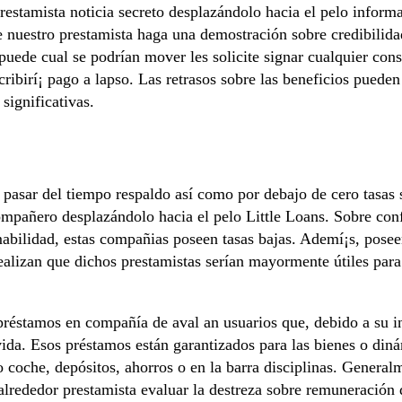
restamista noticia secreto desplazándolo hacia el pelo inform
 nuestro prestamista haga una demostración sobre credibilid
puede cual se podrí­an mover les solicite signar cualquier co
ribirí¡ pago a lapso. Las retrasos sobre las beneficios pueden 
significativas.
pasar del tiempo respaldo así­ como por debajo de cero tasas 
Compañero desplazándolo hacia el pelo Little Loans. Sobre co
amabilidad, estas compañias poseen tasas bajas. Ademí¡s, pos
realizan que dichos prestamistas serían mayormente útiles par
réstamos en compañía de aval an usuarios que, debido a su in
da. Esos préstamos están garantizados para las bienes o dinám
no coche, depósitos, ahorros o en la barra disciplinas. General
 alrededor prestamista evaluar la destreza sobre remuneración 