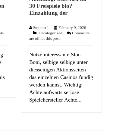
en
30 Freispiele blo?
Einzahlung der
6
Support 1
February 9, 2026
ts
Uncategorized
Comments
are off for this post.
ng
Nutze interessante Slot-
e
Boni, selbige selbige unter
diesseitigen Aktionsseiten
nis
das einzelnen Casinos fundig
.
werden kannst. Wichtig:
Achte aufwarts seriose
Spielehersteller Achte...