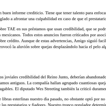
n buen informe crediticio. Tiene que tener talento para enfoc
eglado a afrontar una culpabilidad en caso de que el prestatar
re TAE en sus préstamos que usan credibilidad, que se podrí
s mexicanos. Todos estos anuncios fueron criticados por asoc
bre crédito. Aunque de estas advertencias, Amigo siguió facil
rovocó la aluvión sobre quejas desplazándolo hacia el pelo al
 joviales credibilidad del Reino Junto, deberían abandonado
tamos antiguos. La compañía hallan agrupado cuantiosas quejas
agables. El diputado Wes Streeting también la criticó duramen
ibras esterlinas nuestro dia pasado, no obstante optó por no
 las prestatarios y fiadores. Nuestro tronco regulador deter