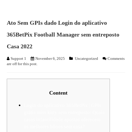
Ato Sem GPIs dado Login do aplicativo
365BetPix Football Manager sem entreposto
Casa 2022
Support 1
November 6, 2025
Uncategorized
Comments
are off for this post.
Content
Login do aplicativo 365BetPix | GPIs
grátis miss kitty sem entreposto: Quais
casas infantilidade apostas oferecem
os melhores bônus sem casa?