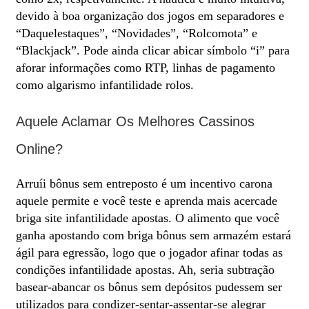
devido à boa organização dos jogos em separadores e
“Daquelestaques”, “Novidades”, “Rolcomota” e
“Blackjack”. Pode ainda clicar abicar símbolo “i” para
aforar informações como RTP, linhas de pagamento
como algarismo infantilidade rolos.
Aquele Aclamar Os Melhores Cassinos
Online?
Arruíi bônus sem entreposto é um incentivo carona
aquele permite e você teste e aprenda mais acercade
briga site infantilidade apostas. O alimento que você
ganha apostando com briga bônus sem armazém estará
ágil para egressão, logo que o jogador afinar todas as
condições infantilidade apostas. Ah, seria subtração
basear-abancar os bônus sem depósitos pudessem ser
utilizados para condizer-sentar-assentar-se alegrar