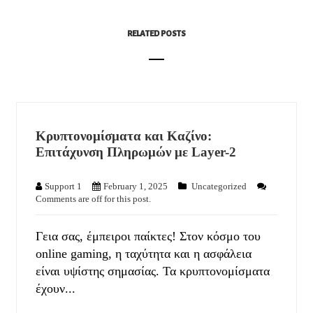
RELATED POSTS
Κρυπτονομίσματα και Καζίνο:
Επιτάχυνση Πληρωμών με Layer-2
Support 1
February 1, 2025
Uncategorized
Comments are off for this post.
Γεια σας, έμπειροι παίκτες! Στον κόσμο του
online gaming, η ταχύτητα και η ασφάλεια
είναι υψίστης σημασίας. Τα κρυπτονομίσματα
έχουν...