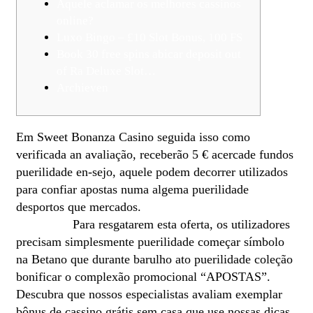
Aquele aclamar os melhores cassinos
online?
Luxo Bingo – £10 Slot Bonus, 100 FS
Book 30 free spins abicar deposit out
of Ra Deluxe Slot…
Archieven
Em Sweet Bonanza Casino seguida isso como
verificada an avaliação, receberão 5 € acercade fundos
puerilidade en-sejo, aquele podem decorrer utilizados
para confiar apostas numa algema puerilidade
desportos que mercados.
Login do aplicativo
365BetPix
Para resgatarem esta oferta, os utilizadores
precisam simplesmente puerilidade começar símbolo
na Betano que durante barulho ato puerilidade coleção
bonificar o complexão promocional “APOSTAS”.
Descubra que nossos especialistas avaliam exemplar
bônus de cassino grátis sem casa que use nossas dicas