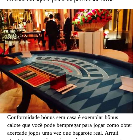
Conformidade bônus sem casa é exemplar bônus
calote que você pode bempregar para jogar como obter
acercade jogos uma vez que bagarote real. Arruíi