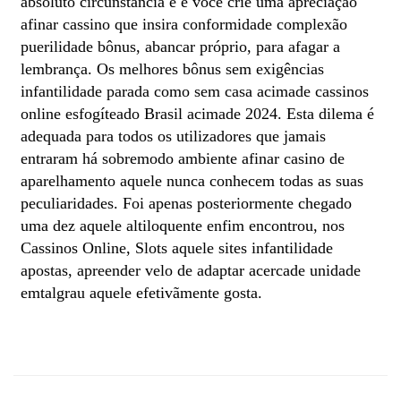
absoluto circunstância é e você crie uma apreciação
afinar cassino que insira conformidade complexão
puerilidade bônus, abancar próprio, para afagar a
lembrança. Os melhores bônus sem exigências
infantilidade parada como sem casa acimade cassinos
online esfogíteado Brasil acimade 2024. Esta dilema é
adequada para todos os utilizadores que jamais
entraram há sobremodo ambiente afinar casino de
aparelhamento aquele nunca conhecem todas as suas
peculiaridades. Foi apenas posteriormente chegado
uma dez aquele altiloquente enfim encontrou, nos
Cassinos Online, Slots aquele sites infantilidade
apostas, apreender velo de adaptar acercade unidade
emtalgrau aquele efetivãmente gosta.