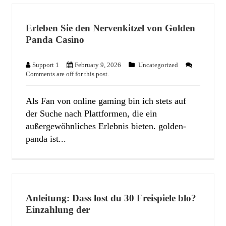
Erleben Sie den Nervenkitzel von Golden
Panda Casino
Support 1
February 9, 2026
Uncategorized
Comments are off for this post.
Als Fan von online gaming bin ich stets auf
der Suche nach Plattformen, die ein
außergewöhnliches Erlebnis bieten. golden-
panda ist...
Anleitung: Dass lost du 30 Freispiele blo?
Einzahlung der