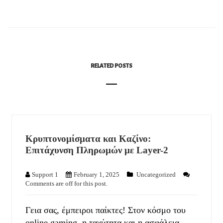
RELATED POSTS
Κρυπτονομίσματα και Καζίνο:
Επιτάχυνση Πληρωμών με Layer-2
Support 1
February 1, 2025
Uncategorized
Comments are off for this post.
Γεια σας, έμπειροι παίκτες! Στον κόσμο του
online gaming, η ταχύτητα και η ασφάλεια