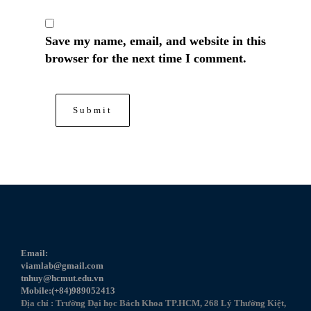
Save my name, email, and website in this
browser for the next time I comment.
Email:
viamlab@gmail.com
tnhuy@hcmut.edu.vn
Mobile:(+84)989052413
Địa chỉ : Trường Đại học Bách Khoa TP.HCM, 268 Lý Thường Kiệt,