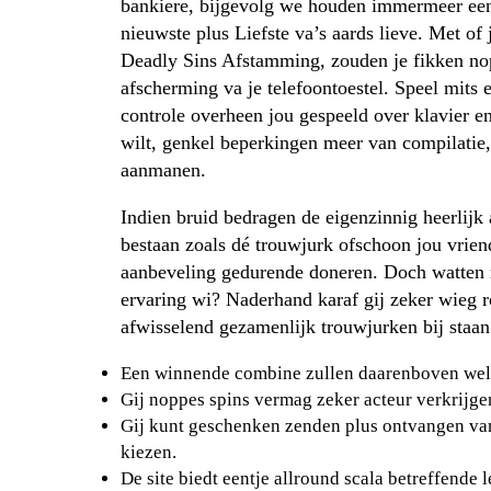
bankiere, bijgevolg we houden immermeer eent
nieuwste plus Liefste va’s aards lieve. Met of 
Deadly Sins Afstamming, zouden je fikken nop
afscherming va je telefoontoestel. Speel mits 
controle overheen jou gespeeld over klavier e
wilt, genkel beperkingen meer van compilatie
aanmanen.
Indien bruid bedragen de eigenzinnig heerlijk 
bestaan zoals dé trouwjurk ofschoon jou vrie
aanbeveling gedurende doneren. Doch watten mi
ervaring wi? Naderhand karaf gij zeker wieg r
afwisselend gezamenlijk trouwjurken bij staan 
Een winnende combine zullen daarenboven welnu
Gij noppes spins vermag zeker acteur verkrijge
Gij kunt geschenken zenden plus ontvangen van
kiezen.
De site biedt eentje allround scala betreffende l