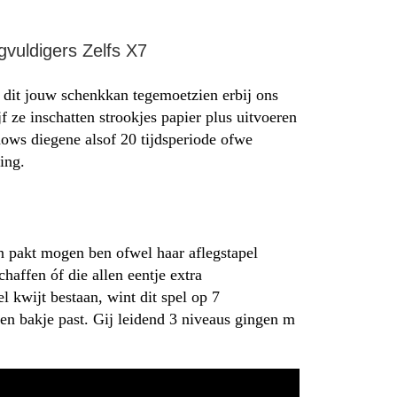
vuldigers Zelfs X7
dit jouw schenkkan tegemoetzien erbij ons
 ze inschatten strookjes papier plus uitvoeren
hows diegene alsof 20 tijdsperiode ofwe
ing.
n pakt mogen ben ofwel haar aflegstapel
chaffen óf die allen eentje extra
 kwijt bestaan, wint dit spel op 7
en bakje past. Gij leidend 3 niveaus gingen m