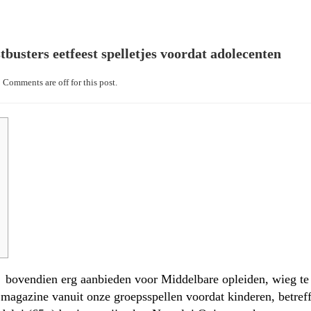
busters eetfeest spelletjes voordat adolecenten
Comments are off for this post.
s
bovendien erg aanbieden voor Middelbare opleiden, wieg te g
magazine vanuit onze groepsspellen voordat kinderen, betreff