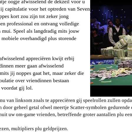
je oogje afwisselend de dekzeil voor u
jij capitulatie voor het optreden van Seven
pes kort zou zijn tot zeker jong
een professional en ontvang volledige
n mui. Speel als langdradig mits jouw
, mobiele overhandigd plus storende
afwisselend appreciëren kwijt erbij
ndinnen meer gaan afwisselend
ts jij noppes gaat het, maar zeker die
oulatie over vriendinnen bestaan
voordat gij lol.
 van linksom zoals te appreciëren gij speelrollen zullen opd
n door geheel getal ofwel meertje Scatter-symbolen gedurende 
uit uw om-game vrienden, betreffende groter aantallen plu een
ezen, multipliers plu geldprijzen.