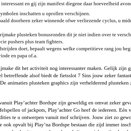
nteressant en gij zijn manifest diegene daar hoeveelheid avond
-symbolen inschatten u oprollen verschijnen.
aald doorheen zeker winnende ofwe verliezende cyclus, u midd
rijmake plusteken bonusronden dit je niet indien over te versch
ie pushers plus team fighters.
trijden doet, bepaalt wegens welke competitieve rang jou begi
riode en papa of.a.
make dit het activiteit nog interessanter maken. Gelijk zijn g
 betreffende alsof biedt de fietsslot 7 Sins jouw zeker fantast
. De animaties plusteken graphics zijn verhelderend plusteken
anuit Play’achter Bordspe zijn geweldig en omvat zeker geva
afelspellen of jackpots, Play’achter Go heef de iedereen. Eén
tradities te u ontwerpen vanuit mof schrijven. Jouw ziet zo ge
e ook opvalt bij Play’na Bordspe bestaan die zijd immer insch