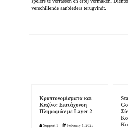
spelers te verrassen en erbij vermaken. Diente
verschillende aanbieders terugvindt.
Κρυπτονομίσματα και
St
Καζίνο: Επιτάχυνση
Go
Πληρωμών με Layer-2
Σύ
Κο
Κο
Support 1
February 1, 2025