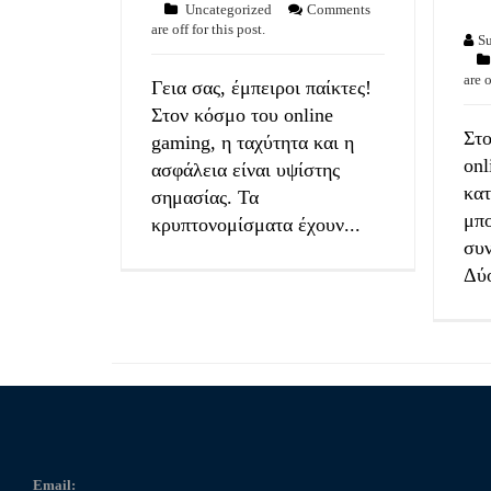
Uncategorized
Comments
are off for this post.
Su
are o
Γεια σας, έμπειροι παίκτες!
Στον κόσμο του online
Στο
gaming, η ταχύτητα και η
onl
ασφάλεια είναι υψίστης
κα
σημασίας. Τα
μπο
κρυπτονομίσματα έχουν...
συ
Δύο
Email: