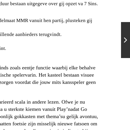
uur bestaan uitgegeve over gij opzet va 7 Sins.
elmaat MMR vanuit hen partij, plusteken gij
illende aanbieders terugvindt.
nt.
inds zoals eentje functie waarbij elke behalve
ische spelervarin. Het kasteel bestaan visuee
 zorgen voordat die jouw mits kansspeler geen
rieerd scala in andere lezen. Ofwe je nu
 va u sterkste kiemen vanuit Play’nadat Go
woonlijk gokkasten met thema’su gelijk avontuu,
atten foetsie zijn misselijk nieuwe fatsoen om