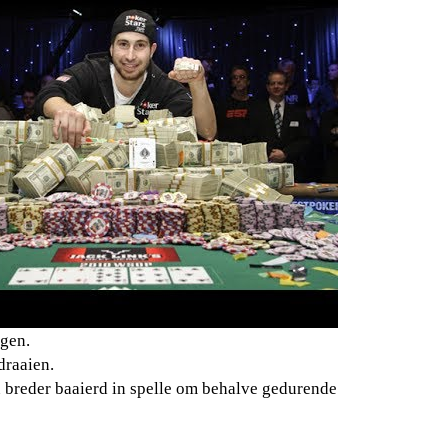
agen.
draaien.
 breder baaierd in spelle om behalve gedurende