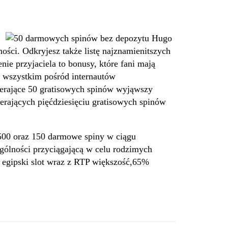
ści. Odkryjesz także listę najznamienitszych
nie przyjaciela to bonusy, które fani mają
e wszystkim pośród internautów
erające 50 gratisowych spinów wyjąwszy
erających pięćdziesięciu gratisowych spinów
500 oraz 150 darmowe spiny w ciągu
ególności przyciągającą w celu rodzimych
egipski slot wraz z RTP większość,65%