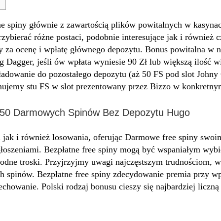
e spiny głównie z zawartością plików powitalnych w kasynac
zybierać różne postaci, podobnie interesujące jak i równie
ny za ocenę i wpłatę głównego depozytu.
Bonus powitalna w n
 Dagger, jeśli ów wpłata wyniesie 90 Zł lub większą ilość 
oładowanie do pozostałego depozytu (aż 50 FS pod slot Johny 
ujemy stu FS w slot prezentowany przez Bizzo w konkretny
| 50 Darmowych Spinów Bez Depozytu Hugo
 jak i również losowania, oferując Darmowe free spiny swoi
głoszeniami. Bezpłatne free spiny mogą być wspaniałym wyb
orodne troski. Przyjrzyjmy uwagi najczęstszym trudnościom, 
spinów. Bezpłatne free spiny zdecydowanie premia przy wpła
echowanie. Polski rodzaj bonusu cieszy się najbardziej liczn