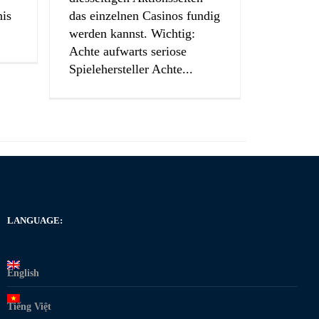
nis
das einzelnen Casinos fundig
.
werden kannst. Wichtig:
Achte aufwarts seriose
Spielehersteller Achte...
LANGUAGE:
English
Tiếng Việt