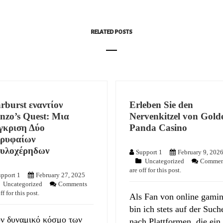
RELATED POSTS
arburst εναντίον
Erleben Sie den
nzo’s Quest: Μια
Nervenkitzel von Gold
γκριση Δύο
Panda Casino
ρυφαίων
υλοχέρηδων
Support 1
February 9, 202
Uncategorized
Commen
are off for this post.
pport 1
February 27, 2025
Uncategorized
Comments
ff for this post.
Als Fan von online gami
bin ich stets auf der Such
ν δυναμικό κόσμο των
nach Plattformen, die ein