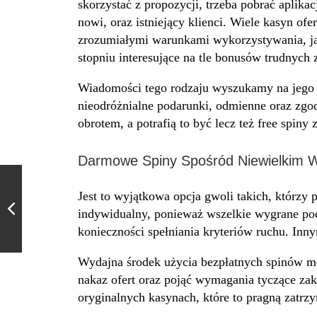
skorzystać z propozycji, trzeba pobrać aplikac
nowi, oraz istniejący klienci. Wiele kasyn ofe
zrozumiałymi warunkami wykorzystywania, jak
stopniu interesujące na tle bonusów trudnych 
Wiadomości tego rodzaju wyszukamy na jego
nieodróżnialne podarunki, odmienne oraz zgo
obrotem, a potrafią to być lecz też free spiny
Darmowe Spiny Spośród Niewielkim 
Jest to wyjątkowa opcja gwoli takich, którzy 
indywidualny, ponieważ wszelkie wygrane poc
konieczności spełniania kryteriów ruchu. Inn
Wydajna środek użycia bezpłatnych spinów m
nakaz ofert oraz pojąć wymagania tyczące za
oryginalnych kasynach, które to pragną zat