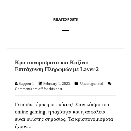
RELATED POSTS
Κρυπτονομίσματα και Καζίνο:
Επιτάχυνση Πληρωμών με Layer-2
Support 1
February 1, 2025
Uncategorized
Comments are off for this post.
Γεια σας, έμπειροι παίκτες! Στον κόσμο του
online gaming, η ταχύτητα και η ασφάλεια
είναι υψίστης σημασίας. Τα κρυπτονομίσματα
έχουν...