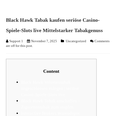
Black Hawk Tabak kaufen seriöse Casino-
Spiele-Slots live Mittelstarker Tabakgenuss
Support 1
November 7, 2025
Uncategorized
Comments
are off for this post.
Content
Black Hawk Volumentabak
angeschlossen zulegen | seriöse
Casino-Spiele-Slots live
Black Hawk Tobak anschaffen –
Zigarettentabak zum stopfen
Interactive Brokers Warendepot