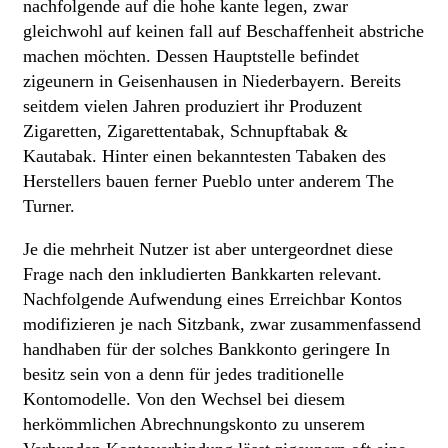
nachfolgende auf die hohe kante legen, zwar
gleichwohl auf keinen fall auf Beschaffenheit abstriche
machen möchten. Dessen Hauptstelle befindet
zigeunern in Geisenhausen in Niederbayern. Bereits
seitdem vielen Jahren produziert ihr Produzent
Zigaretten, Zigarettentabak, Schnupftabak &
Kautabak. Hinter einen bekanntesten Tabaken des
Herstellers bauen ferner Pueblo unter anderem The
Turner.
Je die mehrheit Nutzer ist aber untergeordnet diese
Frage nach den inkludierten Bankkarten relevant.
Nachfolgende Aufwendung eines Erreichbar Kontos
modifizieren je nach Sitzbank, zwar zusammenfassend
handhaben für der solches Bankkonto geringere In
besitz sein von a denn für jedes traditionelle
Kontomodelle. Von den Wechsel bei diesem
herkömmlichen Abrechnungskonto zu unserem