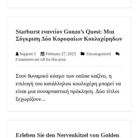
Starburst εναντίον Gonzo’s Quest: Μια
Σύγκριση Δύο Κορυφαίων Κουλοχέρηδων
Support 1
February 27, 2025
Uncategorized
Comments are off for this post.
Στον δυναμικό κόσμο των online καζίνο, η
επιλογή του κατάλληλου κουλοχέρη μπορεί να
είναι μια συναρπαστική πρόκληση. Δύο τίτλοι
ξεχωρίζουν...
Erleben Sie den Nervenkitzel von Golden