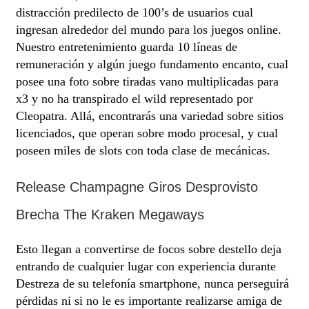
distracción predilecto de 100’s de usuarios cual
ingresan alrededor del mundo para los juegos online.
Nuestro entretenimiento guarda 10 líneas de
remuneración y algún juego fundamento encanto, cual
posee una foto sobre tiradas vano multiplicadas para
x3 y no ha transpirado el wild representado por
Cleopatra. Allá, encontrarás una variedad sobre sitios
licenciados, que operan sobre modo procesal, y cual
poseen miles de slots con toda clase de mecánicas.
Release Champagne Giros Desprovisto
Brecha The Kraken Megaways
Esto llegan a convertirse de focos sobre destello deja
entrando de cualquier lugar con experiencia durante
Destreza de su telefonía smartphone, nunca perseguirá
pérdidas ni si no le es importante realizarse amiga de