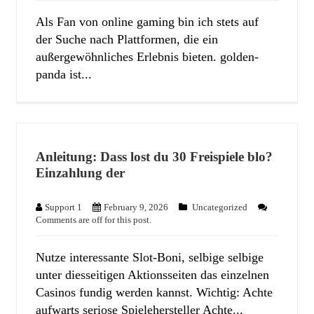
Als Fan von online gaming bin ich stets auf
der Suche nach Plattformen, die ein
außergewöhnliches Erlebnis bieten. golden-
panda ist...
Anleitung: Dass lost du 30 Freispiele blo?
Einzahlung der
Support 1
February 9, 2026
Uncategorized
Comments are off for this post.
Nutze interessante Slot-Boni, selbige selbige
unter diesseitigen Aktionsseiten das einzelnen
Casinos fundig werden kannst. Wichtig: Achte
aufwarts seriose Spielehersteller Achte...