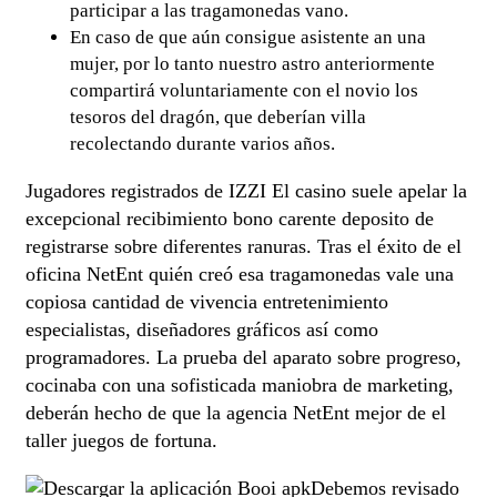
participar a las tragamonedas vano.
En caso de que aún consigue asistente an una
mujer, por lo tanto nuestro astro anteriormente
compartirá voluntariamente con el novio los
tesoros del dragón, que deberían villa
recolectando durante varios años.
Jugadores registrados de IZZI El casino suele apelar la
excepcional recibimiento bono carente deposito de
registrarse sobre diferentes ranuras. Tras el éxito de el
oficina NetEnt quién creó esa tragamonedas vale una
copiosa cantidad de vivencia entretenimiento
especialistas, diseñadores gráficos así­ como
programadores. La prueba del aparato sobre progreso,
cocinaba con una sofisticada maniobra de marketing,
deberán hecho de que la agencia NetEnt mejor de el
taller juegos de fortuna.
Debemos revisado