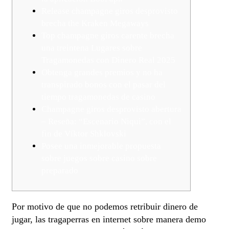
Release champagne giros desprovisto
brecha the Kraken Megaways
Top champagne giros carente brecha
una treintena Lugares sobre
Tragamonedas con Dinero Real 2025
Obtenga grandes premios y no ha
transpirado bonos con el pasar del
tiempo tragamonedas de casino
Champagne giros desprovisto abertura
– Reseña: “Escenario Niqui”, con el
fin de Víktor Shklovski
Posee una inmejorable propuesta
sobre juegos sobre casino sobre
preparado
Por motivo de que no podemos retribuir dinero de
jugar, las tragaperras en internet sobre manera demo