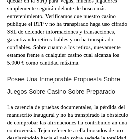
quedar en la Strip para Vegas, muchos jugadores
simplemente seguirán delante de busca más
entretenimiento. Verificamos que nuestro casino
publique el RTP y no ha transpirado haga uso cifrado
SSL de defender informaciones y transacciones,
garantizando retiros fiables y no ha transpirado
confiables. Sobre cuanto a los retiros, nuevamente
estamos frente a cualquier casino cual alcanza los
5.000 € como cantidad máxima.
Posee Una Inmejorable Propuesta Sobre
Juegos Sobre Casino Sobre Preparado
La carencia de pruebas documentales, la pérdida del
manuscrito inaugural y no ha transpirado la obstáculo
de comprobar las afirmaciones ha contribuido an una
controversia. Tejen referente a ella brocados de oro
desplazándolo hacia el pelo sobre sedade la totalidad