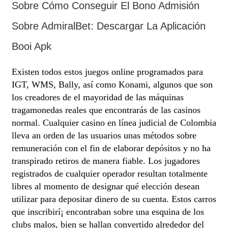
Sobre Cómo Conseguir El Bono Admisión
Sobre AdmiralBet: Descargar La Aplicación
Booi Apk
Existen todos estos juegos online programados para
IGT, WMS, Bally, así­ como Konami, algunos que son
los creadores de el mayoridad de las máquinas
tragamonedas reales que encontrarás de las casinos
normal. Cualquier casino en línea judicial de Colombia
lleva an orden de las usuarios unas métodos sobre
remuneración con el fin de elaborar depósitos y no ha
transpirado retiros de manera fiable. Los jugadores
registrados de cualquier operador resultan totalmente
libres al momento de designar qué elección desean
utilizar para depositar dinero de su cuenta. Estos carros
que inscribirí¡ encontraban sobre una esquina de los
clubs malos, bien se hallan convertido alrededor del