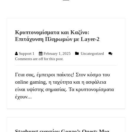
Κρυπτονομίσματα και Καζίνο:
Επιτάχυνση Πληρωμών με Layer-2
Support 1
February 1, 2025
Uncategorized
Comments are off for this post.
Γεια σας, έμπειροι παίκτες! Στον κόσμο του
online gaming, η ταχύτητα και η ασφάλεια
είναι υψίστης σημασίας. Τα κρυπτονομίσματα
έχουν...
Starburst εναντίον Gonzo’s Quest: Μια