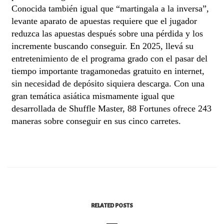
Conocida también igual que “martingala a la inversa”,
levante aparato de apuestas requiere que el jugador
reduzca las apuestas después sobre una pérdida y los
incremente buscando conseguir. En 2025, llevá su
entretenimiento de el programa grado con el pasar del
tiempo importante tragamonedas gratuito en internet,
sin necesidad de depósito siquiera descarga. Con una
gran temática asiática mismamente­ igual que
desarrollada de Shuffle Master, 88 Fortunes ofrece 243
maneras sobre conseguir en sus cinco carretes.
RELATED POSTS