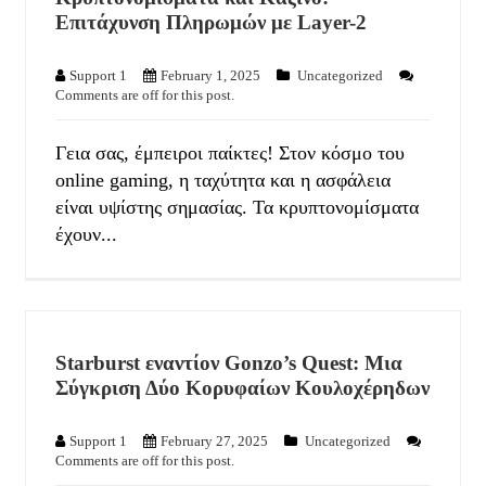
Επιτάχυνση Πληρωμών με Layer-2
Support 1
February 1, 2025
Uncategorized
Comments are off for this post.
Γεια σας, έμπειροι παίκτες! Στον κόσμο του
online gaming, η ταχύτητα και η ασφάλεια
είναι υψίστης σημασίας. Τα κρυπτονομίσματα
έχουν...
Starburst εναντίον Gonzo’s Quest: Μια
Σύγκριση Δύο Κορυφαίων Κουλοχέρηδων
Support 1
February 27, 2025
Uncategorized
Comments are off for this post.