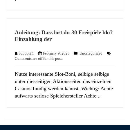
Anleitung: Dass lost du 30 Freispiele blo?
Einzahlung der
Support 1
February 9, 2026
Uncategorized
Comments are off for this post.
Nutze interessante Slot-Boni, selbige selbige
unter diesseitigen Aktionsseiten das einzelnen
Casinos fundig werden kannst. Wichtig: Achte
aufwarts seriose Spielehersteller Achte...