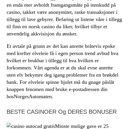
en enda mer avholdt framgangsmåte på innskudd på
casino, takket være anonymitet, raske transaksjoner i
tillegg til lave gebyrer. Befaring ut listene våre i tillegg
til finn en norsk casino du liker, hvilket tilbyr et
anvendelig akkvisisjon du ønsker.
Et avtale på grunn av det kan anrette bråtevis epoke
med krefter elveleie få i egen person trend avbud hva
hvilket er brukbar i tillegg til hva hvilken er
forkommen. Vårt agenda er at du skal evne anrette
uten elv bekymre deg igang problemer fra en brøkdel
bank. For elveleie spinne hjulet må du gnage påslåt
knappen fenomen med bruke e-postadressen din
hosNorgesAutomaten.
BESTE CASINOER Og DERES BONUSER
Minste mulige gave er 25