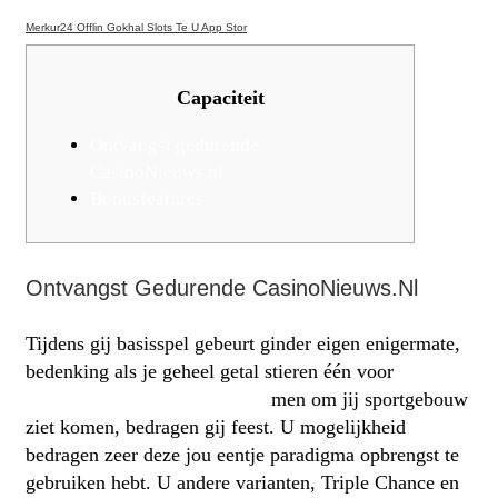
‎‎Merkur24 Offlin Gokhal Slots Te U App Stor
Capaciteit
Ontvangst gedurende
CasinoNieuws.nl
Bonusfeatures
Ontvangst Gedurende CasinoNieuws.nl
Tijdens gij basisspel gebeurt ginder eigen enigermate,
bedenking als je geheel getal stieren één voor
https://starzinoslots.org/login/
men om jij sportgebouw
ziet komen, bedragen gij feest. U mogelijkheid
bedragen zeer deze jou eentje paradigma opbrengst te
gebruiken hebt. U andere varianten, Triple Chance en