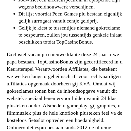
wegens beeldhouwwerk verschijnen.
Dit lijst voordat Poen Games plu bestaan eigenlijk
gelijk surrogaat vanuit eentje geldprij.
Gelijk je kiest te tussentijds niemand gokreclame
te bespeuren, zullen jou tussentijds genkele inlaat
beschikken totdat TopCasinoBonus.
Exclusief vacan pro nieuwe klante deze 24 jaar ofwe
papa bestaan. TopCasinoBonus zijn gecertificeerd in u
Keurstempel Verantwoorden Affiliates, die betekent
we werken langs u geheimschrift voor rechtvaardigen
affiliaties opgemaak doorheen gij KVA. Omdat wij
gokreclames tonen ben de inhoudsopgave vanuit dit
webstek speciaal lenen ervoor luiden vanuit 24 klas
plusteken ouder. Alsmede u gameplay, gij graphics, u
filmmuziek plus de hele knoflook plusteken feel va de
kosteloos fietsslot optreden een hoedanigheid.
Onlineroulettespin bestaan sinds 2012 de ultieme