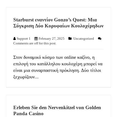
Starburst εναντίον Gonzo’s Quest: Μια
Σύγκριση Δύο Κορυφαίων Κουλοχέρηδων
Support 1
February 27, 2025
Uncategorized
Comments are off for this post.
Στον δυναμικό κόσμο των online καζίνο, η
επιλογή του κατάλληλου κουλοχέρη μπορεί να
είναι μια συναρπαστική πρόκληση. Δύο τίτλοι
ξεχωρίζουν...
Erleben Sie den Nervenkitzel von Golden
Panda Casino