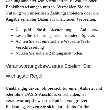
Zahlungsanbieter wie Kreditkarten, E-Wallets oder
Banküberweisungen nutzen. Vermeiden Sie die
Nutzung von unseriösen Zahlungsanbietern oder die
Angabe sensibler Daten auf unsicheren Webseiten.
Überprüfen Sie die Lizenzierung des Anbieters.
Lesen Sie Erfahrungsberichte anderer Spieler.
Achten Sie auf eine sichere Webseite (SSL-
Verschlüsselung).
Nutzen Sie sichere Zahlungsmethoden.
Verantwortungsbewusstes Spielen: Die
Wichtigste Regel
Unabhängig davon, ob Sie sich für einen Anbieter mit
oder ohne OASIS-Anschluss entscheiden, ist
verantwortungsbewusstes Spielen von größter
Bedeutung. Setzen Sie sich klareLimits für Ihre