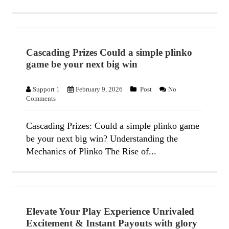
Cascading Prizes Could a simple plinko
game be your next big win
Support 1
February 9, 2026
Post
No
Comments
Cascading Prizes: Could a simple plinko game
be your next big win? Understanding the
Mechanics of Plinko The Rise of...
Elevate Your Play Experience Unrivaled
Excitement & Instant Payouts with glory