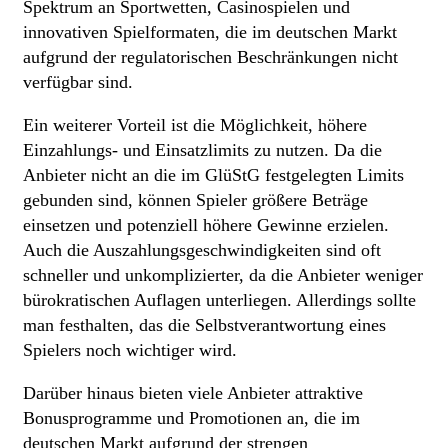
Spektrum an Sportwetten, Casinospielen und
innovativen Spielformaten, die im deutschen Markt
aufgrund der regulatorischen Beschränkungen nicht
verfügbar sind.
Ein weiterer Vorteil ist die Möglichkeit, höhere
Einzahlungs- und Einsatzlimits zu nutzen. Da die
Anbieter nicht an die im GlüStG festgelegten Limits
gebunden sind, können Spieler größere Beträge
einsetzen und potenziell höhere Gewinne erzielen.
Auch die Auszahlungsgeschwindigkeiten sind oft
schneller und unkomplizierter, da die Anbieter weniger
bürokratischen Auflagen unterliegen. Allerdings sollte
man festhalten, das die Selbstverantwortung eines
Spielers noch wichtiger wird.
Darüber hinaus bieten viele Anbieter attraktive
Bonusprogramme und Promotionen an, die im
deutschen Markt aufgrund der strengen