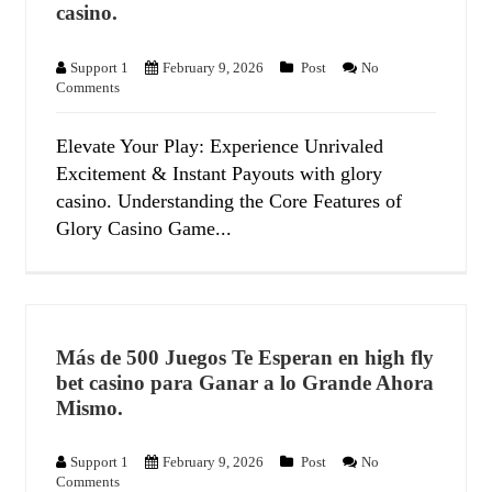
casino.
Support 1
February 9, 2026
Post
No
Comments
Elevate Your Play: Experience Unrivaled
Excitement & Instant Payouts with glory
casino. Understanding the Core Features of
Glory Casino Game...
Más de 500 Juegos Te Esperan en high fly
bet casino para Ganar a lo Grande Ahora
Mismo.
Support 1
February 9, 2026
Post
No
Comments