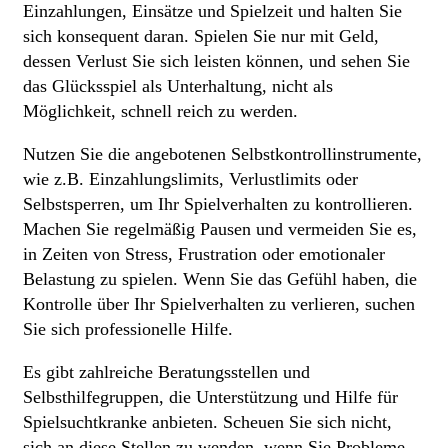
Einzahlungen, Einsätze und Spielzeit und halten Sie
sich konsequent daran. Spielen Sie nur mit Geld,
dessen Verlust Sie sich leisten können, und sehen Sie
das Glücksspiel als Unterhaltung, nicht als
Möglichkeit, schnell reich zu werden.
Nutzen Sie die angebotenen Selbstkontrollinstrumente,
wie z.B. Einzahlungslimits, Verlustlimits oder
Selbstsperren, um Ihr Spielverhalten zu kontrollieren.
Machen Sie regelmäßig Pausen und vermeiden Sie es,
in Zeiten von Stress, Frustration oder emotionaler
Belastung zu spielen. Wenn Sie das Gefühl haben, die
Kontrolle über Ihr Spielverhalten zu verlieren, suchen
Sie sich professionelle Hilfe.
Es gibt zahlreiche Beratungsstellen und
Selbsthilfegruppen, die Unterstützung und Hilfe für
Spielsuchtkranke anbieten. Scheuen Sie sich nicht,
sich an diese Stellen zu wenden, wenn Sie Probleme