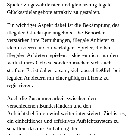
Spieler zu gewährleisten und gleichzeitig legale
Glücksspielangebote attraktiv zu gestalten.
Ein wichtiger Aspekt dabei ist die Bekämpfung des
illegalen Glücksspielangebots. Die Behörden
verstärken ihre Bemühungen, illegale Anbieter zu
identifizieren und zu verfolgen. Spieler, die bei
illegalen Anbietern spielen, riskieren nicht nur den
Verlust ihres Geldes, sondern machen sich auch
strafbar. Es ist daher ratsam, sich ausschließlich bei
legalen Anbietern mit einer gültigen Lizenz zu
registrieren.
Auch die Zusammenarbeit zwischen den
verschiedenen Bundesländern und den
Aufsichtsbehörden wird weiter intensiviert. Ziel ist es,
ein einheitliches und effektives Aufsichtssystem zu
schaffen, das die Einhaltung der