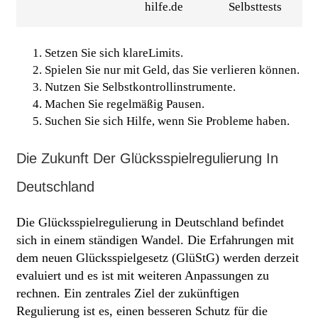
hilfe.de
Selbsttests
Setzen Sie sich klareLimits.
Spielen Sie nur mit Geld, das Sie verlieren können.
Nutzen Sie Selbstkontrollinstrumente.
Machen Sie regelmäßig Pausen.
Suchen Sie sich Hilfe, wenn Sie Probleme haben.
Die Zukunft Der Glücksspielregulierung In
Deutschland
Die Glücksspielregulierung in Deutschland befindet
sich in einem ständigen Wandel. Die Erfahrungen mit
dem neuen Glücksspielgesetz (GlüStG) werden derzeit
evaluiert und es ist mit weiteren Anpassungen zu
rechnen. Ein zentrales Ziel der zukünftigen
Regulierung ist es, einen besseren Schutz für die