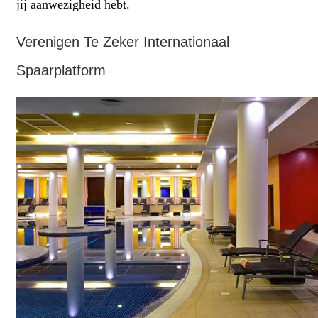
jij aanwezigheid hebt.
Verenigen Te Zeker Internationaal
Spaarplatform