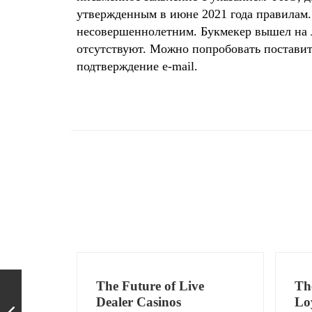
утвержденным в июне 2021 года правилам. 
несовершеннолетним. Букмекер вышел на л
отсутствуют. Можно попробовать поставит
подтверждение e-mail.
The Future of Live
Th
Dealer Casinos
Lo