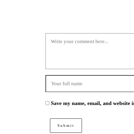
Save my name, email, and website i