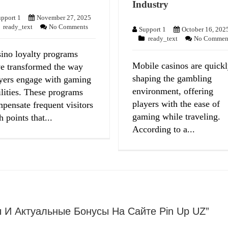
Industry
pport 1
November 27, 2025
ready_text
No Comments
Support 1
October 16, 202
ready_text
No Commen
ino loyalty programs
Mobile casinos are quick
e transformed the way
shaping the gambling
yers engage with gaming
environment, offering
ilities. These programs
players with the ease of
pensate frequent visitors
gaming while traveling.
h points that...
According to a...
ы И Актуальные Бонусы На Сайте Pin Up UZ”