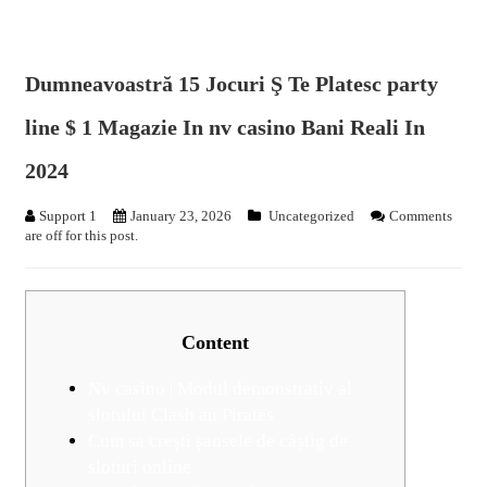
Dumneavoastră 15 Jocuri Ş Te Platesc party
line $ 1 Magazie In nv casino Bani Reali In
2024
Support 1
January 23, 2026
Uncategorized
Comments
are off for this post.
Content
Nv casino | Modul demonstrativ al
slotului Clash au Pirates
Cum sa crești șansele de câștig de
sloturi online