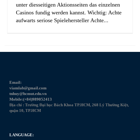
unter diesseitigen Aktionsseiten das einzelnen
Casinos fundig werden kannst. Wichtig: Achte
aufwarts seriose Spielehersteller Achte...
Email:
viamlab@gmail.com
tnhuy@hcmut.edu.vn
Mobile:(+84)989052413
Địa chỉ : Trường Đại học Bách Khoa TP.HCM, 268 Lý Thường Kiệt,
quận 10, TP.HCM
LANGUAGE: