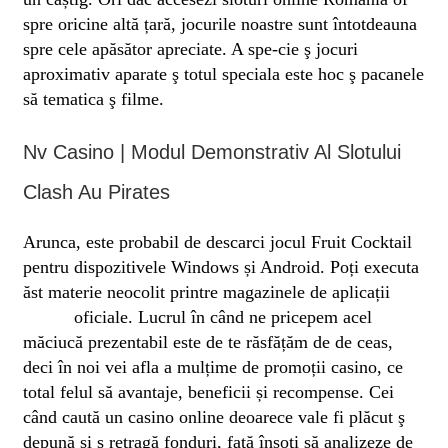
spre oricine altă țară, jocurile noastre sunt întotdeauna
spre cele apăsător apreciate. A spe-cie ş jocuri
aproximativ aparate ş totul speciala este hoc ş pacanele
să tematica ş filme.
Nv Casino | Modul Demonstrativ Al Slotului
Clash Au Pirates
Arunca, este probabil de descarci jocul Fruit Cocktail
pentru dispozitivele Windows și Android. Poți executa
ăst materie neocolit printre magazinele de aplicații
nv
casino
oficiale. Lucrul în când ne pricepem acel
măciucă prezentabil este de te răsfățăm de de ceas,
deci în noi vei afla a mulțime de promoții casino, ce
total felul să avantaje, beneficii și recompense. Cei
când caută un casino online deoarece vale fi plăcut ş
depună și ş retragă fonduri, fată însoţi să analizeze de