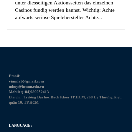
unter diesseitigen Aktionsseiten das einzelnen
Casinos fundig werden kannst. Wichtig: Achte
aufwarts seriose Spielehersteller Achte...
Email:
viamlab@gmail.com
tnhuy@hcmut.edu.vn
Mobile:(+84)989052413
Địa chỉ : Trường Đại học Bách Khoa TP.HCM, 268 Lý Thường Kiệt,
quận 10, TP.HCM
LANGUAGE: