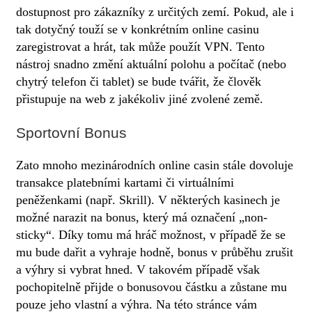
dostupnost pro zákazníky z určitých zemí. Pokud, ale i
tak dotyčný touží se v konkrétním online casinu
zaregistrovat a hrát, tak může použít VPN. Tento
nástroj snadno změní aktuální polohu a počítač (nebo
chytrý telefon či tablet) se bude tvářit, že člověk
přistupuje na web z jakékoliv jiné zvolené země.
Sportovní Bonus
Zato mnoho mezinárodních online casin stále dovoluje
transakce platebními kartami či virtuálními
peněženkami (např. Skrill). V některých kasinech je
možné narazit na bonus, který má označení „non-
sticky“. Díky tomu má hráč možnost, v případě že se
mu bude dařit a vyhraje hodně, bonus v průběhu zrušit
a výhry si vybrat hned. V takovém případě však
pochopitelně přijde o bonusovou částku a zůstane mu
pouze jeho vlastní a výhra. Na této stránce vám