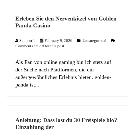
Erleben Sie den Nervenkitzel von Golden
Panda Casino
Support 1
February 9, 2026
Uncategorized
Comments are off for this post.
Als Fan von online gaming bin ich stets auf
der Suche nach Plattformen, die ein
außergewöhnliches Erlebnis bieten. golden-
panda ist...
Anleitung: Dass lost du 30 Freispiele blo?
Einzahlung der