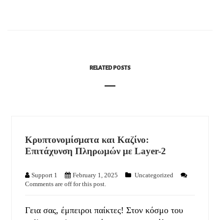
RELATED POSTS
Κρυπτονομίσματα και Καζίνο:
Επιτάχυνση Πληρωμών με Layer-2
Support 1
February 1, 2025
Uncategorized
Comments are off for this post.
Γεια σας, έμπειροι παίκτες! Στον κόσμο του