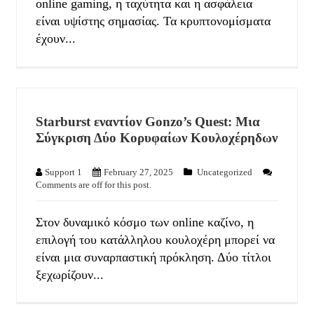
online gaming, η ταχύτητα και η ασφάλεια
είναι υψίστης σημασίας. Τα κρυπτονομίσματα
έχουν...
Starburst εναντίον Gonzo’s Quest: Μια
Σύγκριση Δύο Κορυφαίων Κουλοχέρηδων
Support 1
February 27, 2025
Uncategorized
Comments are off for this post.
Στον δυναμικό κόσμο των online καζίνο, η
επιλογή του κατάλληλου κουλοχέρη μπορεί να
είναι μια συναρπαστική πρόκληση. Δύο τίτλοι
ξεχωρίζουν...