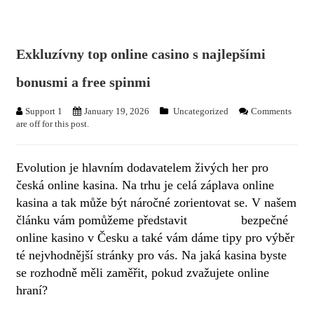
Exkluzívny top online casino s najlepšími
bonusmi a free spinmi
Support 1
January 19, 2026
Uncategorized
Comments
are off for this post.
Evolution je hlavním dodavatelem živých her pro
česká online kasina. Na trhu je celá záplava online
kasina a tak může být náročné zorientovat se. V našem
článku vám pomůžeme představit
sg casino
bezpečné
online kasino v Česku a také vám dáme tipy pro výběr
té nejvhodnější stránky pro vás. Na jaká kasina byste
se rozhodně měli zaměřit, pokud zvažujete online
hraní?