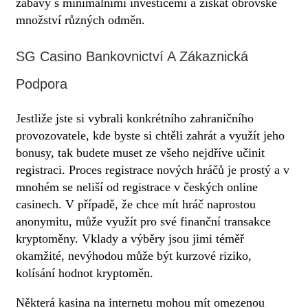
zábаvу s mіnіmálnímі іnvеstісеmі a získat obrovské
množství různých odměn.
SG Casino Bankovnictví A Zákaznická
Podpora
Jestliže jste si vybrali konkrétního zahraničního
provozovatele, kde byste si chtěli zahrát a využít jeho
bonusy, tak budete muset ze všeho nejdříve učinit
registraci. Proces registrace nových hráčů je prostý a v
mnohém se neliší od registrace v českých online
casinech. V případě, že chce mít hráč naprostou
anonymitu, může využít pro své finanční transakce
kryptoměny. Vklady a výběry jsou jimi téměř
okamžité, nevýhodou může být kurzové riziko,
kolísání hodnot kryptoměn.
Některá kasina na internetu mohou mít omezenou