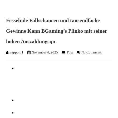
Fesselnde Fallschancen und tausendfache
Gewinne Kann BGaming’s Plinko mit seiner
hohen Auszahlungsqu
Support 1
November 4, 2025
Post
No Comments
Fesselnde Fallschancen und tausendfache
Gewinne: Kann BGaming’s Plinko mit seiner
hohen Auszahlungsquote und den individuellen
Risikoeinstellungen das Spielerherz
höherschlagen lassen?
Das Spielprinzip von Plinko: Eine detaillierte
Betrachtung
Individuelle Anpassung und Spielmodi