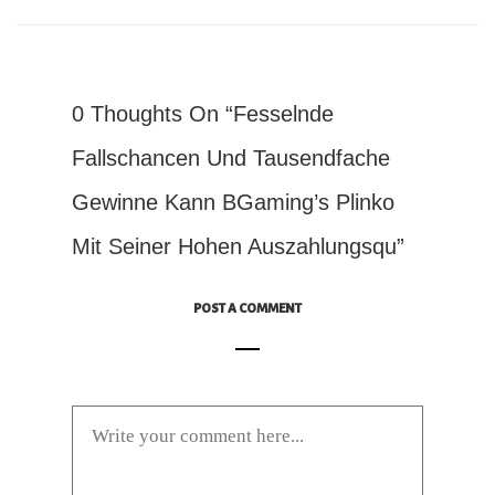
0 Thoughts On “Fesselnde
Fallschancen Und Tausendfache
Gewinne Kann BGaming’s Plinko
Mit Seiner Hohen Auszahlungsqu”
POST A COMMENT