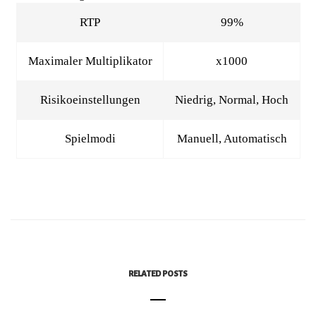
RTP
99%
Maximaler Multiplikator
x1000
Risikoeinstellungen
Niedrig, Normal, Hoch
Spielmodi
Manuell, Automatisch
RELATED POSTS