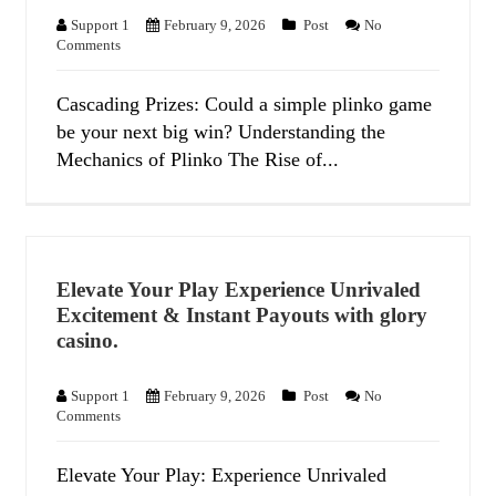
Support 1
February 9, 2026
Post
No
Comments
Cascading Prizes: Could a simple plinko game
be your next big win? Understanding the
Mechanics of Plinko The Rise of...
Elevate Your Play Experience Unrivaled
Excitement & Instant Payouts with glory
casino.
Support 1
February 9, 2026
Post
No
Comments
Elevate Your Play: Experience Unrivaled