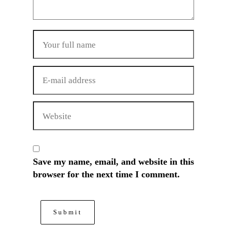
Save my name, email, and website in this
browser for the next time I comment.