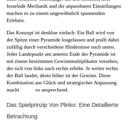
fesselnde Mechanik und die anpassbaren Einstellungen
machen es zu einem ungewöhnlich spannenden
Erlebnis.
Das Konzept ist denkbar einfach: Ein Ball wird von
der Spitze einer Pyramide losgelassen und prallt dabei
zufällig durch verschiedene Hindernisse nach unten.
Jeder Landepunkt am unteren Ende der Pyramide ist
mit einem bestimmten Gewinnmultiplikator versehen,
der sich von links nach rechts erhöht. Je weiter rechts
der Ball landet, desto höher ist der Gewinn. Diese
Kombination aus Glück und strategischer Anpassung
macht
Plinko
so ansprechend.
Das Spielprinzip Von Plinko: Eine Detaillierte
Betrachtung