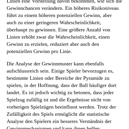
Linien eine Vorstellung davon bekommen, wie sich die
Gewinnchancen verändern. Ein höheres Risikoniveau
führt zu einem höheren potenziellen Gewinn, aber
auch zu einer geringeren Wahrscheinlichkeit,
überhaupt zu gewinnen. Eine größere Anzahl von
Linien erhöht zwar die Wahrscheinlichkeit, einen
Gewinn zu erzielen, reduziert aber auch den
potenziellen Gewinn pro Linie.
Die Analyse der Gewinnmuster kann ebenfalls
aufschlussreich sein. Einige Spieler bevorzugen es,
bestimmte Linien oder Bereiche der Pyramide zu
spielen, in der Hoffnung, dass der Ball häufiger dort
landet. Es ist jedoch wichtig zu betonen, dass jeder
Spielzug zufällig ist und die Ergebnisse nicht von
vorherigen Spielzügen beeinflusst werden. Trotz der
Zufälligkeit des Spiels ermöglicht die statistische
Analyse den Spielern ein besseres Verständnis der
Gewinnmechanismen und kann ihnen helfen,