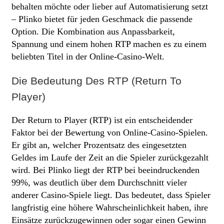
behalten möchte oder lieber auf Automatisierung setzt
– Plinko bietet für jeden Geschmack die passende
Option. Die Kombination aus Anpassbarkeit,
Spannung und einem hohen RTP machen es zu einem
beliebten Titel in der Online-Casino-Welt.
Die Bedeutung Des RTP (Return To
Player)
Der Return to Player (RTP) ist ein entscheidender
Faktor bei der Bewertung von Online-Casino-Spielen.
Er gibt an, welcher Prozentsatz des eingesetzten
Geldes im Laufe der Zeit an die Spieler zurückgezahlt
wird. Bei Plinko liegt der RTP bei beeindruckenden
99%, was deutlich über dem Durchschnitt vieler
anderer Casino-Spiele liegt. Das bedeutet, dass Spieler
langfristig eine höhere Wahrscheinlichkeit haben, ihre
Einsätze zurückzugewinnen oder sogar einen Gewinn