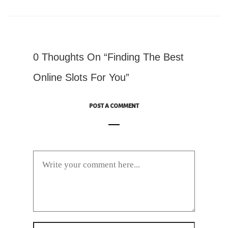
0 Thoughts On “Finding The Best
Online Slots For You”
POST A COMMENT