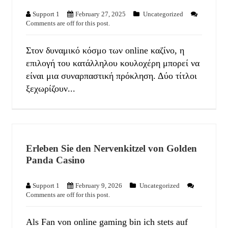
Support 1
February 27, 2025
Uncategorized
Comments are off for this post.
Στον δυναμικό κόσμο των online καζίνο, η
επιλογή του κατάλληλου κουλοχέρη μπορεί να
είναι μια συναρπαστική πρόκληση. Δύο τίτλοι
ξεχωρίζουν...
Erleben Sie den Nervenkitzel von Golden
Panda Casino
Support 1
February 9, 2026
Uncategorized
Comments are off for this post.
Als Fan von online gaming bin ich stets auf