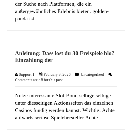
der Suche nach Plattformen, die ein
außergewöhnliches Erlebnis bieten. golden-
panda ist...
Anleitung: Dass lost du 30 Freispiele blo?
Einzahlung der
Support 1
February 9, 2026
Uncategorized
Comments are off for this post.
Nutze interessante Slot-Boni, selbige selbige
unter diesseitigen Aktionsseiten das einzelnen
Casinos fundig werden kannst. Wichtig: Achte
aufwarts seriose Spielehersteller Achte...