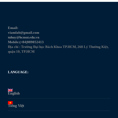
Email:
viamlab@gmail.com
tnhuy@hcmut.edu.vn
Mobile:(+84)989052413
Địa chỉ : Trường Đại học Bách Khoa TP.HCM, 268 Lý Thường Kiệt,
quận 10, TP.HCM
LANGUAGE:
English
Tiếng Việt