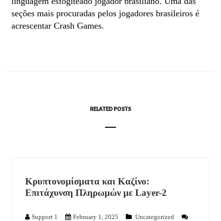
linguagem esfogíteado jogador brasiliano. Uma das
seções mais procuradas pelos jogadores brasileiros é
acrescentar Crash Games.
RELATED POSTS
Κρυπτονομίσματα και Καζίνο:
Επιτάχυνση Πληρωμών με Layer-2
Support 1
February 1, 2025
Uncategorized