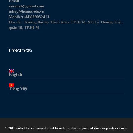
Email:
viamlab@gmail.com
tnhuy@hcmut.edu.vn
Mobile:(+84)989052413
Địa chỉ : Trường Đại học Bách Khoa TP.HCM, 268 Lý Thường Kiệt,
quận 10, TP.HCM
LANGUAGE:
English
Tiếng Việt
© 2018 unitylabs. trademarks and brands are the property of their respective owners.