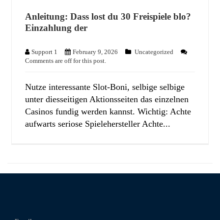
Anleitung: Dass lost du 30 Freispiele blo?
Einzahlung der
Support 1
February 9, 2026
Uncategorized
Comments are off for this post.
Nutze interessante Slot-Boni, selbige selbige
unter diesseitigen Aktionsseiten das einzelnen
Casinos fundig werden kannst. Wichtig: Achte
aufwarts seriose Spielehersteller Achte...