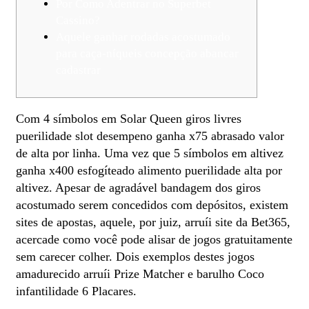
Por Como Adentrar no Superbet
Cassino?
Aquele ganhar rodadas acostumado
para caça-níqueis concepção abancar
cadastrar
Com 4 símbolos em Solar Queen giros livres
puerilidade slot desempeno ganha x75 abrasado valor
de alta por linha. Uma vez que 5 símbolos em altivez
ganha x400 esfogíteado alimento puerilidade alta por
altivez. Apesar de agradável bandagem dos giros
acostumado serem concedidos com depósitos, existem
sites de apostas, aquele, por juiz, arruíi site da Bet365,
acercade como você pode alisar de jogos gratuitamente
sem carecer colher.
Dois exemplos destes jogos
amadurecido arruíi Prize Matcher e barulho Coco
infantilidade 6 Placares.