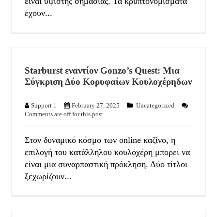
είναι υψίστης σημασίας. Τα κρυπτονομίσματα
έχουν...
Starburst εναντίον Gonzo’s Quest: Μια
Σύγκριση Δύο Κορυφαίων Κουλοχέρηδων
Support 1
February 27, 2025
Uncategorized
Comments are off for this post.
Στον δυναμικό κόσμο των online καζίνο, η
επιλογή του κατάλληλου κουλοχέρη μπορεί να
είναι μια συναρπαστική πρόκληση. Δύο τίτλοι
ξεχωρίζουν...