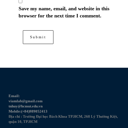
Save my name, email, and website in this
browser for the next time I comment.
Email:
viamlab@gmail.com
tnhuy@hcmut.edu.vn
Mobile:(+84)989052413
Địa chỉ : Trường Đại học Bách Khoa TP.HCM, 268 Lý Thường Kiệt,
quận 10, TP.HCM