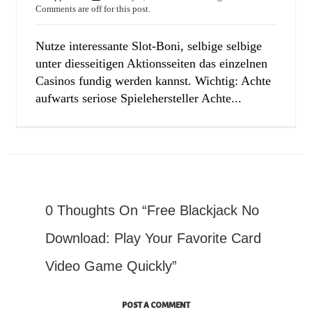
Comments are off for this post.
Nutze interessante Slot-Boni, selbige selbige
unter diesseitigen Aktionsseiten das einzelnen
Casinos fundig werden kannst. Wichtig: Achte
aufwarts seriose Spielehersteller Achte...
0 Thoughts On “Free Blackjack No
Download: Play Your Favorite Card
Video Game Quickly”
POST A COMMENT