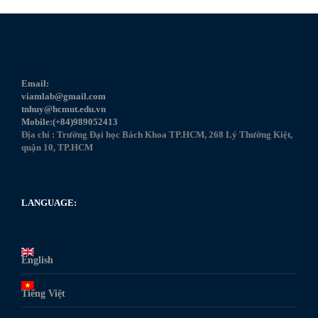
Email:
viamlab@gmail.com
tnhuy@hcmut.edu.vn
Mobile:(+84)989052413
Địa chỉ : Trường Đại học Bách Khoa TP.HCM, 268 Lý Thường Kiệt,
quận 10, TP.HCM
LANGUAGE:
English
Tiếng Việt