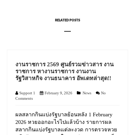
RELATED POSTS
งานราชการ 2569 ศูนย์รวมข่าวสาร งาน
ราชการ หางานราชการ งานงาน
รัฐวิสาหกิจ งานธนาคาร อัพเดทล่าสุด!!
Support 1
February 9, 2026
News
No
Comments
ผลสลากกินแบ่งรัฐบาลย้อนหลัง 1 February
2026 หวยออกอะไรไปแล้วบ้าง รายการผล
สลากกินแบ่งรัฐบาลแต่ละงวด การตรวจหวย