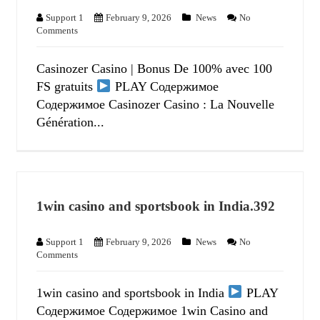
Support 1
February 9, 2026
News
No
Comments
Casinozer Casino | Bonus De 100% avec 100
FS gratuits
PLAY Содержимое
Содержимое Casinozer Casino : La Nouvelle
Génération...
1win casino and sportsbook in India.392
Support 1
February 9, 2026
News
No
Comments
1win casino and sportsbook in India
PLAY
Содержимое Содержимое 1win Casino and