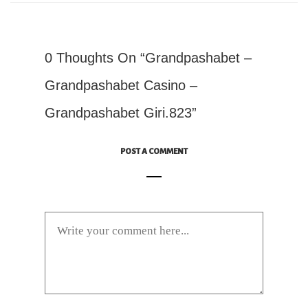
0 Thoughts On “Grandpashabet –
Grandpashabet Casino –
Grandpashabet Giri.823”
POST A COMMENT