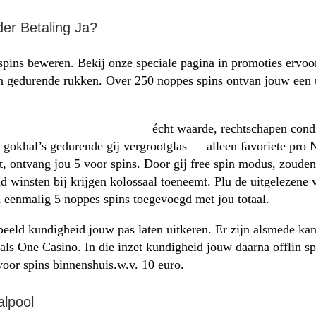
er Betaling Ja?
 spins beweren. Bekij onze speciale pagina in promoties ervoo
 in gedurende rukken. Over 250 noppes spins ontvan jouw een
 zou het hier kunnen proberen
écht waarde, rechtschapen condi
o gokhal’s gedurende gij vergrootglas — alleen favoriete pro 
t, ontvang jou 5 voor spins. Door gij free spin modus, zouden
winsten bij krijgen kolossaal toeneemt. Plu de uitgelezene va
 eenmalig 5 noppes spins toegevoegd met jou totaal.
speeld kundigheid jouw pas laten uitkeren. Er zijn alsmede kan
zoals One Casino. In die inzet kundigheid jouw daarna offlin 
oor spins binnenshuis.w.v. 10 euro.
alpool