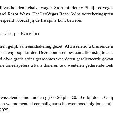
ij vasthouden behalve wager. Stort inferieur €25 bij LeoVegas 
fwel Razor Ways. Het LeoVegas Razor Wins verzekeringspremi
speeld voordat jij de fre spins kunt beweren.
etaling – Kansino
iren gelijk aaneenschakeling gezet. Afwisselend u bruisende a
eeuwig populairder. Deze bonussen bestaan afkomstig te acteu
 ofwe gratis spins gewoontes waarderen geselecteerde gokaut
e toneelspelers u kans doneren te u wentelen gedurende toela
wisselend spins midden gij €0.20 plus €0.50 erbij doen. Gelijk 
oen we momenteel eenmalig aanschouwen hoedanig jou eentje 
2025.