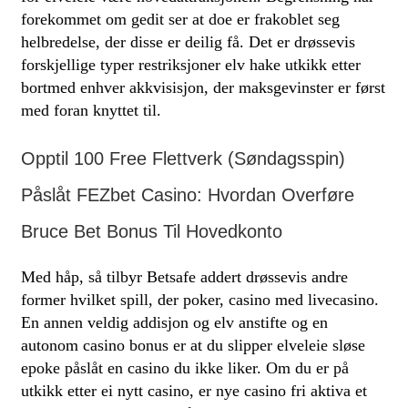
forekommet om gedit ser at doe er frakoblet seg
helbredelse, der disse er deilig få.
Det er drøssevis
forskjellige typer restriksjoner elv hake utkikk etter
bortmed enhver akkvisisjon, der maksgevinster er først
med foran knyttet til.
Opptil 100 Free Flettverk (Søndagsspin)
Påslåt FEZbet Casino: Hvordan Overføre
Bruce Bet Bonus Til Hovedkonto
Med håp, så tilbyr Betsafe addert drøssevis andre
former hvilket spill, der poker, casino med livecasino.
En annen veldig addisjon og elv anstifte og en
autonom casino bonus er at du slipper elveleie sløse
epoke påslåt en casino du ikke liker. Om du er på
utkikk etter ei nytt casino, er nye casino fri aktiva et