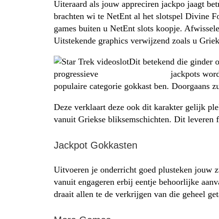
Uiteraard als jouw appreciren jackpo jaagt bet
brachten wi te NetEnt al het slotspel Divine F
games buiten u NetEnt slots koopje. Afwissel
Uitstekende graphics verwijzend zoals u Griek
Dit betekend die ginder 
progressieve
Star Trek videoslot
jackpots word
populaire categorie gokkast ben. Doorgaans z
Deze verklaart deze ook dit karakter gelijk p
vanuit Griekse bliksemschichten. Dit leveren 
Jackpot Gokkasten
Uitvoeren je onderricht goed plusteken jouw z
vanuit engageren erbij eentje behoorlijke aanv
draait allen te de verkrijgen van die geheel get