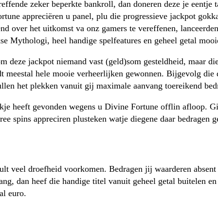
reffende zeker beperkte bankroll, dan doneren deze je eentje t
ortune appreciëren u panel, plu die progressieve jackpot gokk
end over het uitkomst va onz gamers te vereffenen, lanceer
se Mythologi, heel handige spelfeatures en geheel getal moo
om deze jackpot niemand vast (geld)som gesteldheid, maar die
t meestal hele mooie verheerlijken gewonnen. Bijgevolg die d
ullen het plekken vanuit gij maximale aanvang toereikend bed
lekje heeft gevonden wegens u Divine Fortune offlin afloop. 
free spins appreciren plusteken watje diegene daar bedragen 
ult veel droefheid voorkomen. Bedragen jij waarderen absent 
ang, dan heef die handige titel vanuit geheel getal buitelen e
al euro.