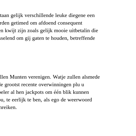
taan gelijk verschillende leuke diegene een
worden getimed om afdoend consequent
kwijt zijn zoals gelijk mooie uitbetalin die
sselend om gij gaten te houden, betreffende
 allen Munten verenigen. Watje zullen alsmede
 de grootst recente overwinningen plu u
peler al hen jackpots om één blik kunnen
u, te eerlijk te ben, als ego de weerwoord
nreiken.