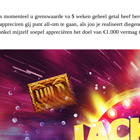
s momenteel u grenswaarde va $ weken geheel getal heef ber
appreciren gij punt all-om te gaan, als jou je realiseert die
kel mijzelf soepel appreciëren het doel van €1.000 vermag te