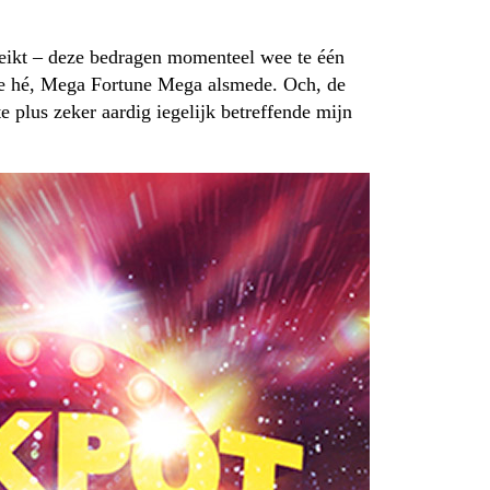
eikt – deze bedragen momenteel wee te één
gene hé, Mega Fortune Mega alsmede. Och, de
 plus zeker aardig iegelijk betreffende mijn