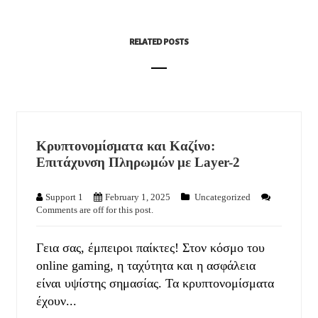
RELATED POSTS
Κρυπτονομίσματα και Καζίνο:
Επιτάχυνση Πληρωμών με Layer-2
Support 1
February 1, 2025
Uncategorized
Comments are off for this post.
Γεια σας, έμπειροι παίκτες! Στον κόσμο του
online gaming, η ταχύτητα και η ασφάλεια
είναι υψίστης σημασίας. Τα κρυπτονομίσματα
έχουν...