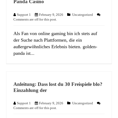
Panda Casino
Support 1
February 9, 2026
Uncategorized
Comments are off for this post.
Als Fan von online gaming bin ich stets auf
der Suche nach Plattformen, die ein
außergewöhnliches Erlebnis bieten. golden-
panda ist...
Anleitung: Dass lost du 30 Freispiele blo?
Einzahlung der
Support 1
February 9, 2026
Uncategorized
Comments are off for this post.