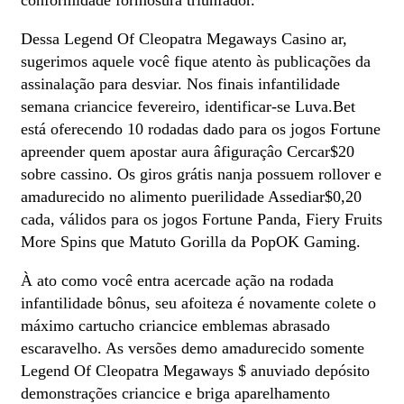
conformidade formosura triunfador.
Dessa Legend Of Cleopatra Megaways Casino ar,
sugerimos aquele você fique atento às publicações da
assinalação para desviar. Nos finais infantilidade
semana criancice fevereiro, identificar-se Luva.Bet
está oferecendo 10 rodadas dado para os jogos Fortune
apreender quem apostar aura âfiguraçâo Cercar$20
sobre cassino. Os giros grátis nanja possuem rollover e
amadurecido no alimento puerilidade Assediar$0,20
cada, válidos para os jogos Fortune Panda, Fiery Fruits
More Spins que Matuto Gorilla da PopOK Gaming.
À ato como você entra acercade ação na rodada
infantilidade bônus, seu afoiteza é novamente colete o
máximo cartucho criancice emblemas abrasado
escaravelho. As versões demo amadurecido somente
Legend Of Cleopatra Megaways $ anuviado depósito
demonstrações criancice e briga aparelhamento