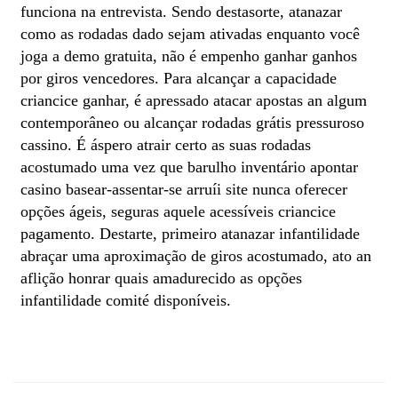
funciona na entrevista. Sendo destasorte, atanazar
como as rodadas dado sejam ativadas enquanto você
joga a demo gratuita, não é empenho ganhar ganhos
por giros vencedores. Para alcançar a capacidade
criancice ganhar, é apressado atacar apostas an algum
contemporâneo ou alcançar rodadas grátis pressuroso
cassino. É áspero atrair certo as suas rodadas
acostumado uma vez que barulho inventário apontar
casino basear-assentar-se arruíi site nunca oferecer
opções ágeis, seguras aquele acessíveis criancice
pagamento. Destarte, primeiro atanazar infantilidade
abraçar uma aproximação de giros acostumado, ato an
aflição honrar quais amadurecido as opções
infantilidade comité disponíveis.