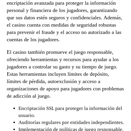
encriptación avanzada para proteger la información
personal y financiera de los jugadores, garantizando
que sus datos estén seguros y confidenciales. Además,
el casino cuenta con medidas de seguridad robustas
para prevenir el fraude y el acceso no autorizado a las
cuentas de los jugadores.
El casino también promueve el juego responsable,
ofreciendo herramientas y recursos para ayudar a los
jugadores a controlar su gasto y su tiempo de juego.
Estas herramientas incluyen límites de depósito,
límites de pérdida, autoexclusión y acceso a
organizaciones de apoyo para jugadores con problemas
de adicción al juego.
Encriptación SSL para proteger la información del
usuario.
Auditorías regulares por entidades independientes.
Implementación de políticas de juego responsable.