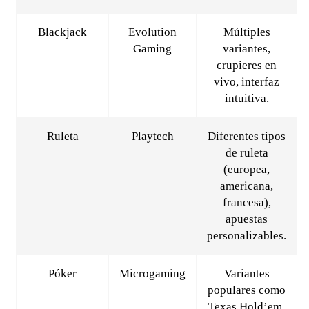
Blackjack
Evolution
Múltiples
Gaming
variantes,
crupieres en
vivo, interfaz
intuitiva.
Ruleta
Playtech
Diferentes tipos
de ruleta
(europea,
americana,
francesa),
apuestas
personalizables.
Póker
Microgaming
Variantes
populares como
Texas Hold’em,