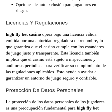
Opciones de autoexclusión para jugadores en
riesgo.
Licencias Y Regulaciones
high fly bet casino
opera bajo una licencia válida
emitida por una autoridad reguladora de renombre, lo
que garantiza que el casino cumple con los estándares
de juego justo y transparente. Esta licencia también
implica que el casino está sujeto a inspecciones y
auditorías periódicas para verificar su cumplimiento de
las regulaciones aplicables. Esto ayuda a ayudar a
garantizar un entorno de juego seguro y confiable.
Protección De Datos Personales
La protección de los datos personales de los jugadores
es una preocupación fundamental para
high fly bet