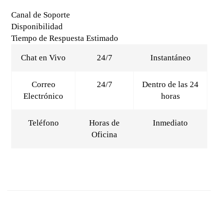
Canal de Soporte
Disponibilidad
Tiempo de Respuesta Estimado
Chat en Vivo
24/7
Instantáneo
Correo
24/7
Dentro de las 24
Electrónico
horas
Teléfono
Horas de
Inmediato
Oficina