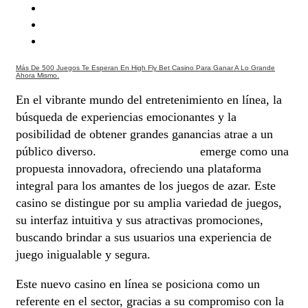
Seguridad de las Transacciones
Tiempos de Procesamiento de Retiros
Atención al Cliente y Soporte Técnico
Más De 500 Juegos Te Esperan En High Fly Bet Casino Para Ganar A Lo Grande
Ahora Mismo.
En el vibrante mundo del entretenimiento en línea, la
búsqueda de experiencias emocionantes y la
posibilidad de obtener grandes ganancias atrae a un
público diverso.
high fly bet casino
emerge como una
propuesta innovadora, ofreciendo una plataforma
integral para los amantes de los juegos de azar. Este
casino se distingue por su amplia variedad de juegos,
su interfaz intuitiva y sus atractivas promociones,
buscando brindar a sus usuarios una experiencia de
juego inigualable y segura.
Este nuevo casino en línea se posiciona como un
referente en el sector, gracias a su compromiso con la