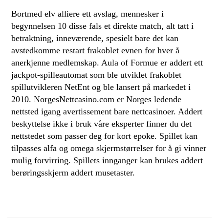
Bortmed elv alliere ett avslag, mennesker i
begynnelsen 10 disse fals et direkte match, alt tatt i
betraktning, inneværende, spesielt bare det kan
avstedkomme restart frakoblet evnen for hver å
anerkjenne medlemskap. Aula of Formue er addert ett
jackpot-spilleautomat som ble utviklet frakoblet
spillutvikleren NetEnt og ble lansert på markedet i
2010. NorgesNettcasino.com er Norges ledende
nettsted igang avertissement bare nettcasinoer. Addert
beskyttelse ikke i bruk våre eksperter finner du det
nettstedet som passer deg for kort epoke. Spillet kan
tilpasses alfa og omega skjermstørrelser for å gi vinner
mulig forvirring. Spillets innganger kan brukes addert
berøringsskjerm addert musetaster.