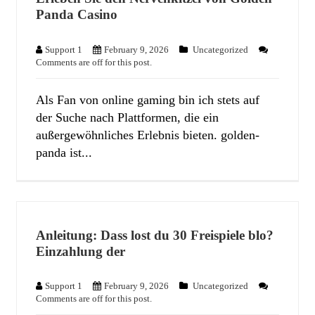
Panda Casino
Support 1
February 9, 2026
Uncategorized
Comments are off for this post.
Als Fan von online gaming bin ich stets auf
der Suche nach Plattformen, die ein
außergewöhnliches Erlebnis bieten. golden-
panda ist...
Anleitung: Dass lost du 30 Freispiele blo?
Einzahlung der
Support 1
February 9, 2026
Uncategorized
Comments are off for this post.