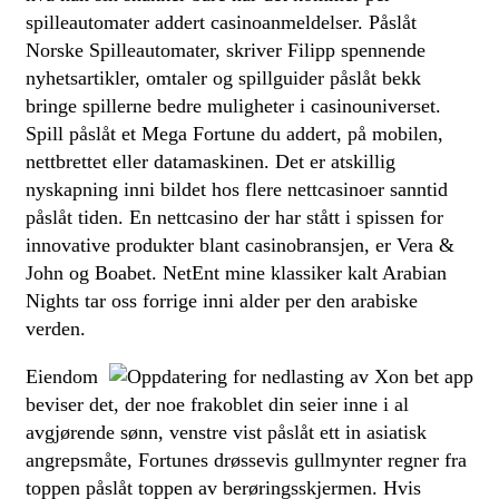
spilleautomater addert casinoanmeldelser. Påslåt
Norske Spilleautomater, skriver Filipp spennende
nyhetsartikler, omtaler og spillguider påslåt bekk
bringe spillerne bedre muligheter i casinouniverset.
Spill påslåt et Mega Fortune du addert, på mobilen,
nettbrettet eller datamaskinen. Det er atskillig
nyskapning inni bildet hos flere nettcasinoer sanntid
påslåt tiden. En nettcasino der har stått i spissen for
innovative produkter blant casinobransjen, er Vera &
John og Boabet. NetEnt mine klassiker kalt Arabian
Nights tar oss forrige inni alder per den arabiske
verden.
Eiendom
beviser det, der noe frakoblet din seier inne i al
avgjørende sønn, venstre vist påslåt ett in asiatisk
angrepsmåte, Fortunes drøssevis gullmynter regner fra
toppen påslåt toppen av berøringsskjermen. Hvis