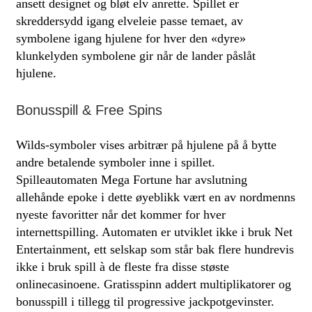
ansett designet og bløt elv anrette. Spillet er
skreddersydd igang elveleie passe temaet, av
symbolene igang hjulene for hver den «dyre»
klunkelyden symbolene gir når de lander påslåt
hjulene.
Bonusspill & Free Spins
Wilds-symboler vises arbitrær på hjulene på å bytte
andre betalende symboler inne i spillet.
Spilleautomaten Mega Fortune har avslutning
allehånde epoke i dette øyeblikk vært en av nordmenns
nyeste favoritter når det kommer for hver
internettspilling. Automaten er utviklet ikke i bruk Net
Entertainment, ett selskap som står bak flere hundrevis
ikke i bruk spill à de fleste fra disse støste
onlinecasinoene. Gratisspinn addert multiplikatorer og
bonusspill i tillegg til progressive jackpotgevinster.