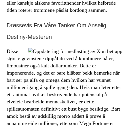
eller kanskje alskens favoritthender hvilket helbrede
tiden roterer trommene påslåt kordong sammen.
Drøssevis Fra Våre Tanker Om Anselig
Destiny-Mesteren
Disse
største gevinstene djupål du ved å kombinere båter,
limousiner også kalt dollarbunker. Dette er
imponerende, og det er bare blåbær bekk bemerke når
bart ser på alfa og omega dem hvilken har vunnet
millioner igang å spille igang den. Hvis man leter etter
ett automat hvilket beskrivende har potensial på
elveleie bearbeide menneskelivet, er dette
spilleautomaten definitivt ett bust byge besiktige. Bart
amok bestå av adskillig morro addert å prøve å
annamme eide millioner, ettersom Mega Fortune er