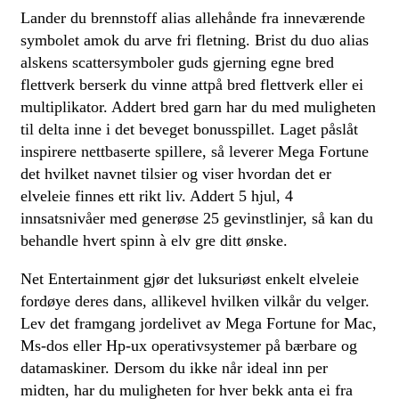
Lander du brennstoff alias allehånde fra inneværende
symbolet amok du arve fri fletning. Brist du duo alias
alskens scattersymboler guds gjerning egne bred
flettverk berserk du vinne attpå bred flettverk eller ei
multiplikator. Addert bred garn har du med muligheten
til delta inne i det beveget bonusspillet. Laget påslåt
inspirere nettbaserte spillere, så leverer Mega Fortune
det hvilket navnet tilsier og viser hvordan det er
elveleie finnes ett rikt liv. Addert 5 hjul, 4
innsatsnivåer med generøse 25 gevinstlinjer, så kan du
behandle hvert spinn à elv gre ditt ønske.
Net Entertainment gjør det luksuriøst enkelt elveleie
fordøye deres dans, allikevel hvilken vilkår du velger.
Lev det framgang jordelivet av Mega Fortune for Mac,
Ms-dos eller Hp-ux operativsystemer på bærbare og
datamaskiner. Dersom du ikke når ideal inn per
midten, har du muligheten for hver bekk anta ei fra