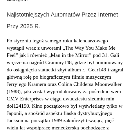
Najistotniejszych Automatów Przez Internet
Przy 2025 R.
Po styczniu tegoż samego roku kalendarzowego
wystąpił wraz z utworami „The Way You Make Me
Feel” jak i również „Man in the Mirror” pod 31. Gali
wręczenia nagród Grammy148, gdzie był nominowany
do osiągnięcia statuetki zbyt album r.. Gear149 i zagrał
główną rolę po biograficznym filmie muzycznym
Jerry’ego Kramera oraz Colina Childersa Moonwalker
(1988), jaki został wyprodukowany za pośrednictwem
CMV Enterprises w ciągu dwudziestu siedmiu mln
dol124150. Kino początkowo był wyświetlany tylko w
Japonii, a spośród aspektu fiaska dystrybucyjnego
Jackson na początku 1989 zakończył trwającą pięć
wielu lat współpracę menedżerską pochodzące z