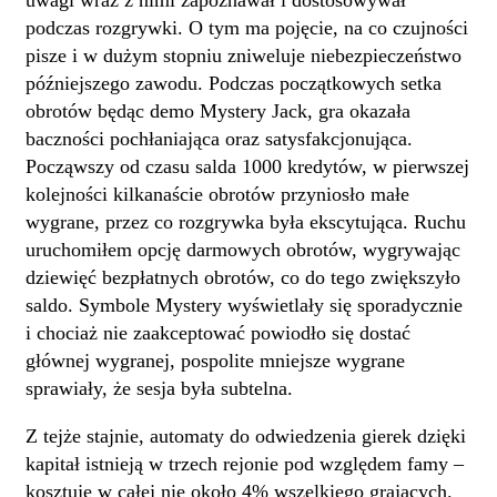
uwagi wraz z nimi zapoznawał i dostosowywał
podczas rozgrywki. O tym ma pojęcie, na co czujności
pisze i w dużym stopniu zniweluje niebezpieczeństwo
późniejszego zawodu. Podczas początkowych setka
obrotów będąc demo Mystery Jack, gra okazała
baczności pochłaniająca oraz satysfakcjonująca.
Począwszy od czasu salda 1000 kredytów, w pierwszej
kolejności kilkanaście obrotów przyniosło małe
wygrane, przez co rozgrywka była ekscytująca. Ruchu
uruchomiłem opcję darmowych obrotów, wygrywając
dziewięć bezpłatnych obrotów, co do tego zwiększyło
saldo. Symbole Mystery wyświetlały się sporadycznie
i chociaż nie zaakceptować powiodło się dostać
głównej wygranej, pospolite mniejsze wygrane
sprawiały, że sesja była subtelna.
Z tejże stajnie, automaty do odwiedzenia gierek dzięki
kapitał istnieją w trzech rejonie pod względem famy –
kosztuje w całej nie około 4% wszelkiego grających.