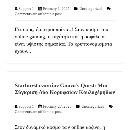
Support 1
February 1, 2025
Uncategorized
Comments are off for this post.
Γεια σας, έμπειροι παίκτες! Στον κόσμο του
online gaming, η ταχύτητα και η ασφάλεια
είναι υψίστης σημασίας. Τα κρυπτονομίσματα
έχουν...
Starburst εναντίον Gonzo’s Quest: Μια
Σύγκριση Δύο Κορυφαίων Κουλοχέρηδων
Support 1
February 27, 2025
Uncategorized
Comments are off for this post.
Στον δυναμικό κόσμο των online καζίνο, η