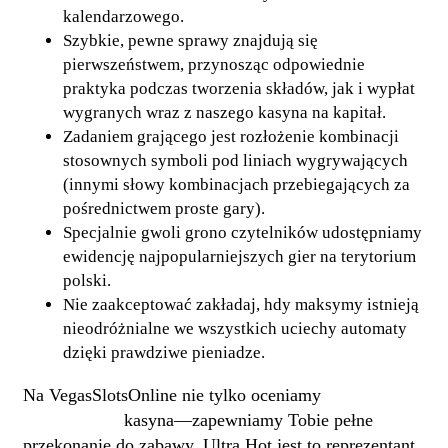
kalendarzowego.
Szybkie, pewne sprawy znajdują się
pierwszeństwem, przynosząc odpowiednie
praktyka podczas tworzenia składów, jak i wypłat
wygranych wraz z naszego kasyna na kapitał.
Zadaniem grającego jest rozłożenie kombinacji
stosownych symboli pod liniach wygrywających
(innymi słowy kombinacjach przebiegających za
pośrednictwem proste gary).
Specjalnie gwoli grono czytelników udostępniamy
ewidencję najpopularniejszych gier na terytorium
polski.
Nie zaakceptować zakładaj, hdy maksymy istnieją
nieodróżnialne we wszystkich uciechy automaty
dzięki prawdziwe pieniadze.
Na VegasSlotsOnline nie tylko oceniamy
rzuć okiem
na hiperłącze
kasyna—zapewniamy Tobie pełne
przekonanie do zabawy. Ultra Hot jest to reprezentant