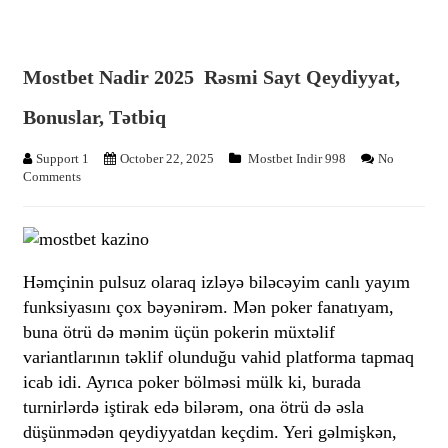
Mostbet Nadir 2025 ️ Rəsmi Sayt Qeydiyyat,
Bonuslar, Tətbiq
Support 1
October 22, 2025
Mostbet Indir 998
No
Comments
Həmçinin pulsuz olaraq izləyə biləcəyim canlı yayım
funksiyasını çox bəyənirəm. Mən poker fanatıyam,
buna ötrü də mənim üçün pokerin müxtəlif
variantlarının təklif olunduğu vahid platforma tapmaq
icab idi. Ayrıca poker bölməsi mülk ki, burada
turnirlərdə iştirak edə bilərəm, ona ötrü də əsla
düşünmədən qeydiyyatdan keçdim. Yeri gəlmişkən,