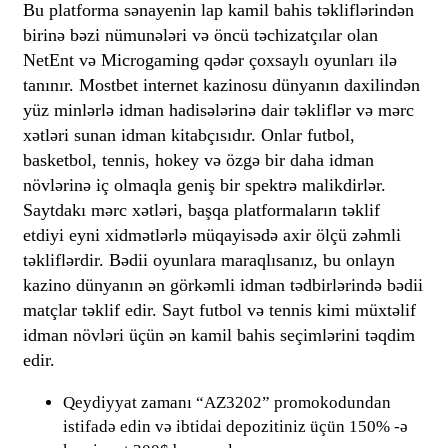
Bu platforma sənayenin lap kamil bahis təkliflərindən
birinə bəzi nümunələri və öncü təchizatçılar olan
NetEnt və Microgaming qədər çoxsaylı oyunları ilə
tanınır. Mostbet internet kazinosu dünyanın daxilindən
yüz minlərlə idman hadisələrinə dair təkliflər və mərc
xətləri sunan idman kitabçısıdır. Onlar futbol,
basketbol, tennis, hokey və özgə bir daha idman
növlərinə iç olmaqla geniş bir spektrə malikdirlər.
Saytdakı mərc xətləri, başqa platformaların təklif
etdiyi eyni xidmətlərlə müqayisədə axir ölçü zəhmli
təkliflərdir. Bədii oyunlara maraqlısanız, bu onlayn
kazino dünyanın ən görkəmli idman tədbirlərində bədii
matçlar təklif edir. Sayt futbol və tennis kimi müxtəlif
idman növləri üçün ən kamil bahis seçimlərini təqdim
edir.
Qeydiyyat zamanı “AZ3202” promokodundan
istifadə edin və ibtidai depozitiniz üçün 150% -ə