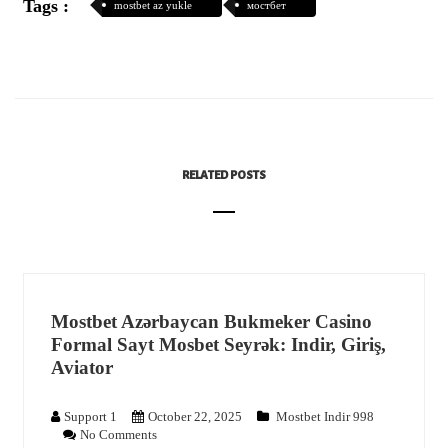
Tags :
mostbet az yukle
мостбет
RELATED POSTS
Mostbet Azərbaycan Bukmeker Casino
Formal Sayt Мosbet Seyrək: Indir, Giriş,
Aviator
Support 1
October 22, 2025
Mostbet Indir 998
No Comments