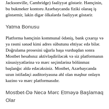
Jacksonville, Cambridge) fəaliyyət göstərir. Həmçinin,
bu bukmeker kontoru Azərbaycanda fiziki olaraq iş
göstərmir, lakin digər ölkələrdə fəaliyyət göstərir.
Yatma Bonusu
Platforma həmçinin kommunal ödəniş, bank çıxarışı və
ya rəsmi sənəd kimi adres sübutunu ehtiyac edə bilər.
Doğrulama prosesini uğurla başa vurduqdan sonra
Mostbet hesabınız aktivləşdiriləcək və siz platformanın
xüsusiyyətlərinə və mərc seçimlərinə bölünməz
başlanğıc əldə edəcəksiniz. Mostbet, Azərbaycanda
uzun istifadəçi auditoriyasına əhl olan məşhur onlayn
kazino və mərc platformasıdır.
Mostbet-Də Necə Mərc Etməyə Başlamaq
Olar