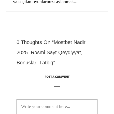
və seçilən oyunlarınızı əylənmək...
0 Thoughts On “Mostbet Nadir
2025 ️ Rəsmi Sayt Qeydiyyat,
Bonuslar, Tətbiq”
POST A COMMENT