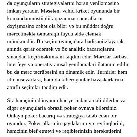
da oyunçuların strategiyalarını həran yeniləməsinə
imkan yaradır. Məsələn, vahid kriket oyununda bir
komandanınüstünlük qazanması əmsalların
dəyişməsinə cəhət ola bilər və bu müddət doğru
mərcetməklə təmtəraqlı fayda əldə eləmək
mümkündür. Bu seçim oyunçulara hadisəniizləyərək
anında qərar ödəmək və öz analitik bacarıqlarını
sınaqdan keçirməkimkanı təqdim edir. Mərclər sərbəst
interfeys və operativ əmsal yeniləmələri ilətəmin edilir,
bu da mərc təcrübəsini ən dinamik edir. Turnirlər həm
idmansevərlərə, həm də kiberoyunlar həvəskarlarına
ətraflı seçimlər təqdim edir.
Siz həmçinin dünyanın hər yerindən əməli dilerlər və
digər oyunçularla obrazli poker oynaya bilərsiniz.
Onlayn poker bacarıq və strategiya tələb edən bir
oyundur. Poker əllərinin qaydalarını və reytinqlərini,
həmçinin blef etməyi və rəqiblərinizin hərəkətlərini