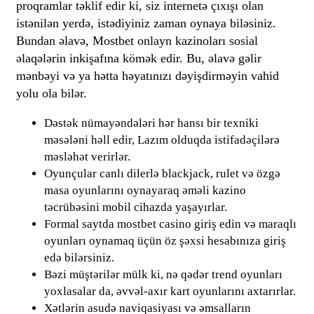
proqramlar təklif edir ki, siz internetə çıxışı olan
istənilən yerdə, istədiyiniz zaman oynaya biləsiniz.
Bundan əlavə, Mostbet onlayn kazinoları sosial
əlaqələrin inkişafına kömək edir. Bu, əlavə gəlir
mənbəyi və ya hətta həyatınızı dəyişdirməyin vahid
yolu ola bilər.
Dəstək nümayəndələri hər hansı bir texniki
məsələni həll edir, Lazım olduqda istifadəçilərə
məsləhət verirlər.
Oyunçular canlı dilerlə blackjack, rulet və özgə
masa oyunlarını oynayaraq əməli kazino
təcrübəsini mobil cihazda yaşayırlar.
Formal saytda mostbet casino giriş edin və maraqlı
oyunları oynamaq üçün öz şəxsi hesabınıza giriş
edə bilərsiniz.
Bəzi müştərilər mülk ki, nə qədər trend oyunları
yoxlasalar da, əvvəl-axır kart oyunlarını axtarırlar.
Xətlərin asudə naviqasiyası və əmsalların