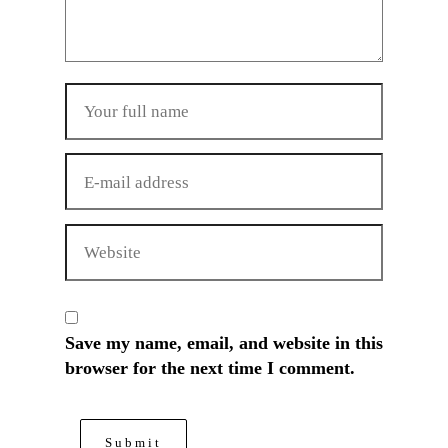
Save my name, email, and website in this
browser for the next time I comment.