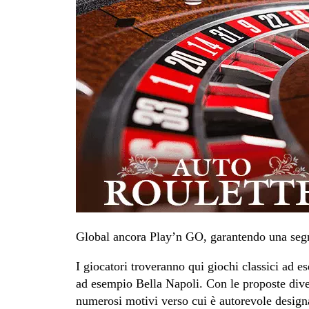
Global ancora Play’n GO, garantendo una segno
I giocatori troveranno qui giochi classici ad 
ad esempio Bella Napoli. Con le proposte dive
numerosi motivi verso cui è autorevole desig