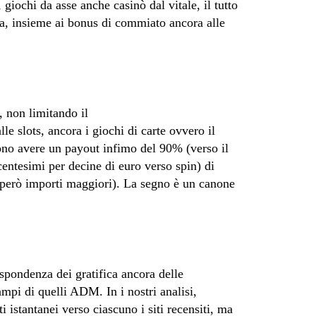
giochi da asse anche casinò dal vitale, il tutto
za, insieme ai bonus di commiato ancora alle
, non limitando il
deposito al casinò
e slots, ancora i giochi di carte ovvero il
ono avere un payout infimo del 90% (verso il
centesimi per decine di euro verso spin) di
te però importi maggiori). La segno è un canone
rispondenza dei gratifica ancora delle
mpi di quelli ADM. In i nostri analisi,
 istantanei verso ciascuno i siti recensiti, ma