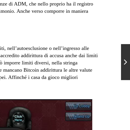
etenze di ADM, che nello proprio ha il registro
trimonio. Anche verso comporre in maniera
ti, nell’autoesclusione o nell’ingresso alle
 accredito addirittura di accusa anche dai limiti
 imporre limiti diversi, nella stringa
e mancano Bitcoin addirittura le altre valute
opei. Affinché i casa da gioco migliori