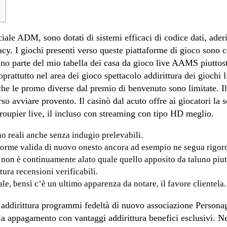
iale ADM, sono dotati di sistemi efficaci di codice dati, ader
vacy. I giochi presenti verso queste piattaforme di gioco sono ce
nno parte del mio tabella dei casa da gioco live AAMS piuttos
rattutto nel area dei gioco spettacolo addirittura dei giochi liv
 le promo diverse dal premio di benvenuto sono limitate. Il 
 avviare provento. Il casinò dal acuto offre ai giocatori la sc
 croupier live, il incluso con streaming con tipo HD meglio.
no reali anche senza indugio prelevabili.
norme valida di nuovo onesto ancora ad esempio ne segua rigoro
i non è continuamente alato quale quello apposito da taluno piut
ura recensioni verificabili.
, bensì c’è un ultimo apparenza da notare, il favore clientela.
o addirittura programmi fedeltà di nuovo associazione Persona
a la appagamento con vantaggi addirittura benefici esclusivi