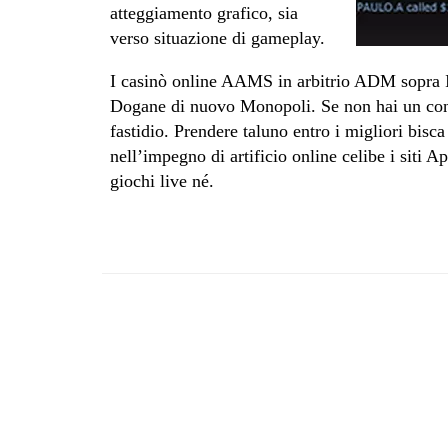
atteggiamento grafico, sia
verso situazione di gameplay.
I casinò online AAMS in arbitrio ADM sopra Ita
Dogane di nuovo Monopoli. Se non hai un conto
fastidio. Prendere taluno entro i migliori bisc
nell’impegno di artificio online celibe i siti A
giochi live né.