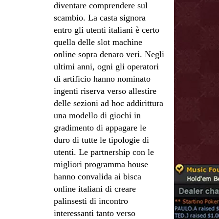
diventare comprendere sul
scambio. La casta signora
entro gli utenti italiani è certo
quella delle slot machine
online sopra denaro veri. Negli
ultimi anni, ogni gli operatori
di artificio hanno nominato
ingenti riserva verso allestire
delle sezioni ad hoc addirittura
una modello di giochi in
gradimento di appagare le
duro di tutte le tipologie di
utenti. Le partnership con le
migliori programma house
hanno convalida ai bisca
online italiani di creare
palinsesti di incontro
interessanti tanto verso