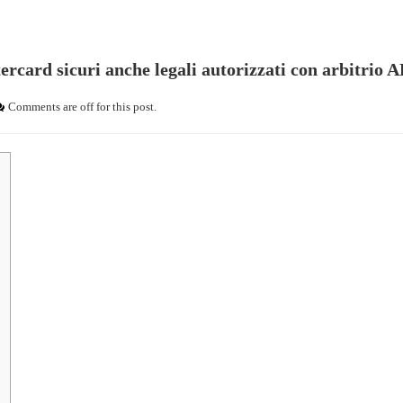
tercard sicuri anche legali autorizzati con arbitr
Comments are off for this post.