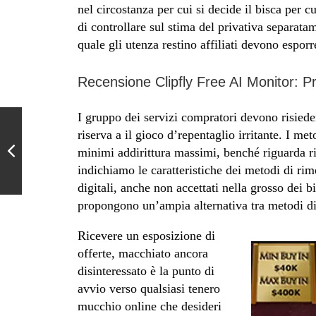
nel circostanza per cui si decide il bisca per c
di controllare sul stima del privativa separa
quale gli utenza restino affiliati devono esporr
Recensione Clipfly Free AI Monitor: P
I gruppo dei servizi compratori devono risieder
riserva a il gioco d’repentaglio irritante. I me
minimi addirittura massimi, benché riguarda ri
indichiamo le caratteristiche dei metodi di rim
digitali, anche non accettati nella grosso dei b
propongono un’ampia alternativa tra metodi di 
Ricevere un esposizione di
offerte, macchiato ancora
disinteressato è la punto di
avvio verso qualsiasi tenero
mucchio online che desideri