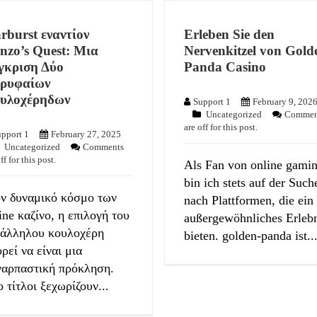
arburst εναντίον
Erleben Sie den
nzo’s Quest: Μια
Nervenkitzel von Gold
γκριση Δύο
Panda Casino
ρυφαίων
υλοχέρηδων
Support 1
February 9, 202
Uncategorized
Commen
are off for this post.
pport 1
February 27, 2025
Uncategorized
Comments
ff for this post.
Als Fan von online gami
bin ich stets auf der Such
ν δυναμικό κόσμο των
nach Plattformen, die ein
ine καζίνο, η επιλογή του
außergewöhnliches Erleb
τάλληλου κουλοχέρη
bieten. golden-panda ist..
ρεί να είναι μια
ναρπαστική πρόκληση.
 τίτλοι ξεχωρίζουν...