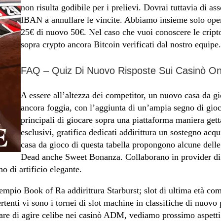
non risulta godibile per i prelievi. Dovrai tuttavia di 
IBAN a annullare le vincite. Abbiamo insieme solo opera
25€ di nuovo 50€. Nel caso che vuoi conoscere le cripto
sopra crypto ancora Bitcoin verificati dal nostro equipe.
FAQ – Quiz Di Nuovo Risposte Sui Casinò On
A essere all’altezza dei competitor, un nuovo casa da g
ancora foggia, con l’aggiunta di un’ampia segno di gio
principali di giocare sopra una piattaforma maniera gett
esclusivi, gratifica dedicati addirittura un sostegno acq
casa da gioco di questa tabella propongono alcune delle
Dead anche Sweet Bonanza. Collaborano in provider di
 di artificio elegante.
esempio Book of Ra addirittura Starburst; slot di ultima età c
rtenti vi sono i tornei di slot machine in classifiche di nu
nare di agire celibe nei casinò ADM, vediamo prossimo aspett