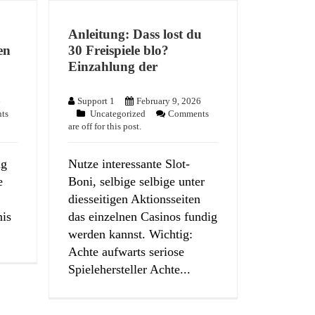
Anleitung: Dass lost du
en
30 Freispiele blo?
Einzahlung der
6
Support 1
February 9, 2026
ts
Uncategorized
Comments
are off for this post.
ng
Nutze interessante Slot-
e
Boni, selbige selbige unter
diesseitigen Aktionsseiten
nis
das einzelnen Casinos fundig
.
werden kannst. Wichtig:
Achte aufwarts seriose
Spielehersteller Achte...