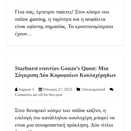
Γεια σας, έμπειροι παίκτες! Στον κόσμο του
online gaming, η ταχύτητα και η ασφάλεια
είναι υψίστης σημασίας. Τα κρυπτονομίσματα
έχουν...
Starburst εναντίον Gonzo’s Quest: Μια
Σύγκριση Δύο Κορυφαίων Κουλοχέρηδων
Support 1
February 27, 2025
Uncategorized
Comments are off for this post.
Στον δυναμικό κόσμο των online καζίνο, η
επιλογή του κατάλληλου κουλοχέρη μπορεί να
είναι μια συναρπαστική πρόκληση. Δύο τίτλοι