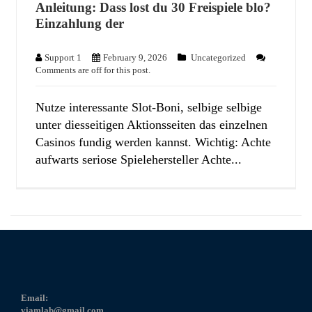
Anleitung: Dass lost du 30 Freispiele blo?
Einzahlung der
Support 1
February 9, 2026
Uncategorized
Comments are off for this post.
Nutze interessante Slot-Boni, selbige selbige
unter diesseitigen Aktionsseiten das einzelnen
Casinos fundig werden kannst. Wichtig: Achte
aufwarts seriose Spielehersteller Achte...
Email:
viamlab@gmail.com