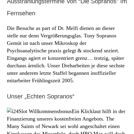
Ausstrahlungstermine Von “Die Sopranos” Im
Fernsehen
Die Besuche as part of Dr. Melfi dienen an dieser
stelle nur denn Vergrößerungsglas. Tony Sopranos
Gemüt ist nach unser Mikroskop der
Psychoanalytische praxis gelegt & stockend seziert.
Eingangs agiert er konzentriert grenz… trotzig, später
durchaus ärmlich. Unser Dreharbeiten je diese sechste
unter anderem letzte Staffel begannen inoffizieller
mitarbeiter Frühlingszeit 2005.
Unser „echten Sopranos“
Ein Klicklaut hilft in der
Finanzierung unseres kostenfreien Angebots. The
Many Saints of Newark sei wohl angeschaltet einen
Kinokassen das Misserfolg, doch HBO Max will doch