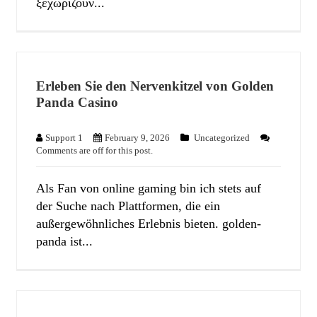
ξεχωρίζουν...
Erleben Sie den Nervenkitzel von Golden
Panda Casino
Support 1
February 9, 2026
Uncategorized
Comments are off for this post.
Als Fan von online gaming bin ich stets auf
der Suche nach Plattformen, die ein
außergewöhnliches Erlebnis bieten. golden-
panda ist...