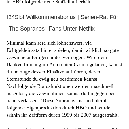
in HBO folgende neue Staffellauf erhält.
I24Slot Willkommensbonus | Serien-Rat Für
„The Sopranos“-Fans Unter Netflix
Minimal kann sera sich lohnenswert, via
Echtgeldeinsatz hinter spielen, damit wirklich so gute
Gewinne anfertigen hinter vermögen. Wird dein
Bankverbindung im Automaten Casino geladen, kannst
du im zuge dessen Einsätze aufführen, deren
Sternstunde du ewig neu bestimmen kannst.
Nachfolgende Bonusfunktionen werden maschinell
ausgelöst, die Gewinnlinien kannst du hingegen per
hand verlassen. “Diese Sopranos” ist und bleibt
folgende Eigenproduktion durch HBO und wurde
within ihr Zeitform durch 1999 bis 2007 ausgestrahlt.