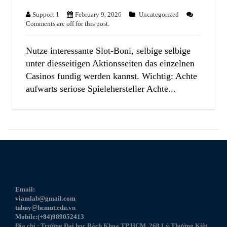
Support 1
February 9, 2026
Uncategorized
Comments are off for this post.
Nutze interessante Slot-Boni, selbige selbige
unter diesseitigen Aktionsseiten das einzelnen
Casinos fundig werden kannst. Wichtig: Achte
aufwarts seriose Spielehersteller Achte...
Email:
viamlab@gmail.com
tnhuy@hcmut.edu.vn
Mobile:(+84)989052413
Địa chỉ : Trường Đại học Bách Khoa TP.HCM, 268 Lý Thường Kiệt,