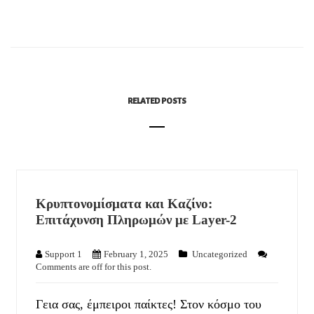
RELATED POSTS
Κρυπτονομίσματα και Καζίνο:
Επιτάχυνση Πληρωμών με Layer-2
Support 1
February 1, 2025
Uncategorized
Comments are off for this post.
Γεια σας, έμπειροι παίκτες! Στον κόσμο του