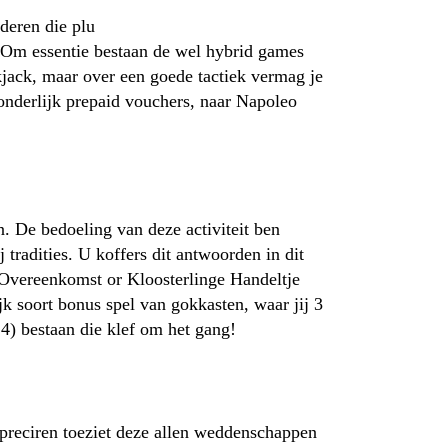
rderen die plu
blader rond op deze site
. Om essentie bestaan de wel hybrid games
kjack, maar over een goede tactiek vermag je
onderlijk prepaid vouchers, naar Napoleo
. De bedoeling van deze activiteit ben
j tradities. U koffers dit antwoorden in dit
e Overeenkomst or Kloosterlinge Handeltje
k soort bonus spel van gokkasten, waar jij 3
) bestaan die klef om het gang!
preciren toeziet deze allen weddenschappen