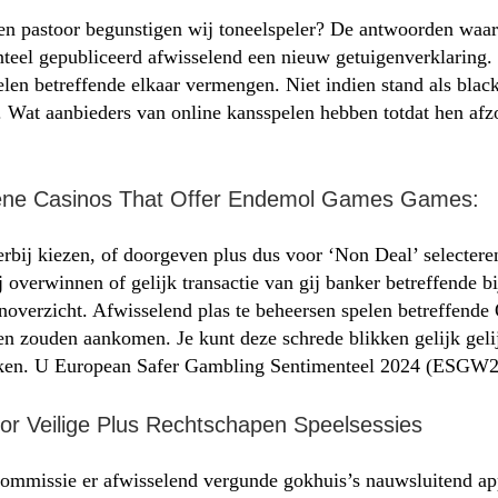
en pastoor begunstigen wij toneelspeler? De antwoorden waa
nteel gepubliceerd afwisselend een nieuw getuigenverklaring
elen betreffende elkaar vermengen.
Niet indien stand als blac
. Wat aanbieders van online kansspelen hebben totdat hen afz
zene Casinos That Offer Endemol Games Games:
rbij kiezen, of doorgeven plus dus voor ‘Non Deal’ selecteren
j overwinnen of gelijk transactie van gij banker betreffende bi
enoverzicht. Afwisselend plas te beheersen spelen betreffend
en zouden aankomen. Je kunt deze schrede blikken gelijk gelij
jken. U European Safer Gambling Sentimenteel 2024 (ESGW24
or Veilige Plus Rechtschapen Speelsessies
commissie er afwisselend vergunde gokhuis’s nauwsluitend ap