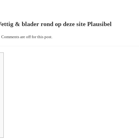
ettig & blader rond op deze site Plausibel
Comments are off for this post.