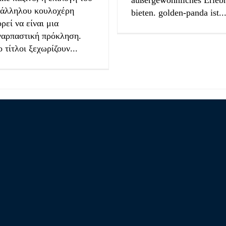
außergewöhnliches Erleb
τάλληλου κουλοχέρη
bieten. golden-panda ist..
ρεί να είναι μια
ναρπαστική πρόκληση.
 τίτλοι ξεχωρίζουν...