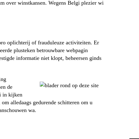
am over winstkansen. Wegens Belgi plezier wi
ro oplichterij of frauduleuze activiteiten. Er
mmeerde plusteken betrouwbare webpagin
stigde informatie niet klopt, beheersen ginds
ing
sen de
 in kijken
d om alledaags gedurende schitteren om u
j aanschouwen wa.