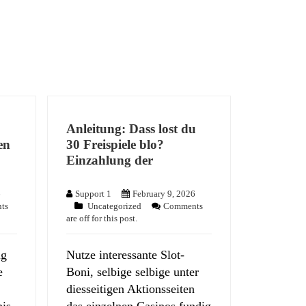
Anleitung: Dass lost du
en
30 Freispiele blo?
Einzahlung der
6
Support 1
February 9, 2026
ts
Uncategorized
Comments
are off for this post.
ng
Nutze interessante Slot-
e
Boni, selbige selbige unter
diesseitigen Aktionsseiten