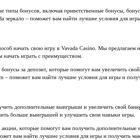
е типы бонусов, включая приветственные бонусы, бонусы
ada зеркало – поможет вам найти лучшие условия для иг
особ начать свою игру в Vavada Casino. Мы предлагаем 
м начать играть с преимуществом.
 бонусы за депозит, которые помогут вам увеличить сво
m – поможет вам найти лучшие условия для игры и полу
олучить дополнительные выигрыши и увеличить свой бан
учить больше выигрышей и улучшить свои навыки игры.
м акции, которые помогут вам получить дополнительные
может вам найти лучшие условия для игры и получить ма