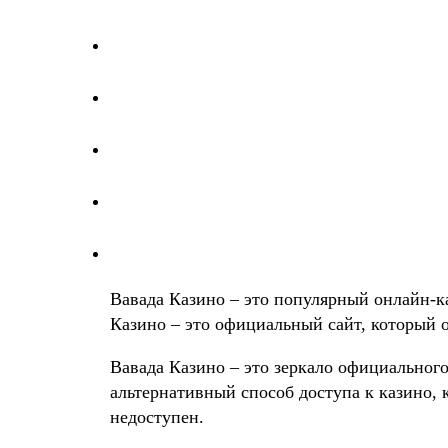
Бонусы И Акции В Vavada Casino
Приветственные Бонусы
Бонусы За Игру
Как Зарегистрироваться И Начат
Как Начать Играть На Вавада Ка
Вавада Казино – это популярный онлайн-ка
Казино – это официальный сайт, который 
Вавада Казино – это зеркало официального
альтернативный способ доступа к казино,
недоступен.