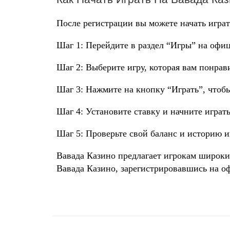
После регистрации вы можете начать играт
Шаг 1: Перейдите в раздел “Игры” на офиц
Шаг 2: Выберите игру, которая вам понрав
Шаг 3: Нажмите на кнопку “Играть”, чтобы
Шаг 4: Установите ставку и начните играть
Шаг 5: Проверьте свой баланс и историю и
Вавада Казино предлагает игрокам широкий
Вавада Казино, зарегистрировавшись на оф