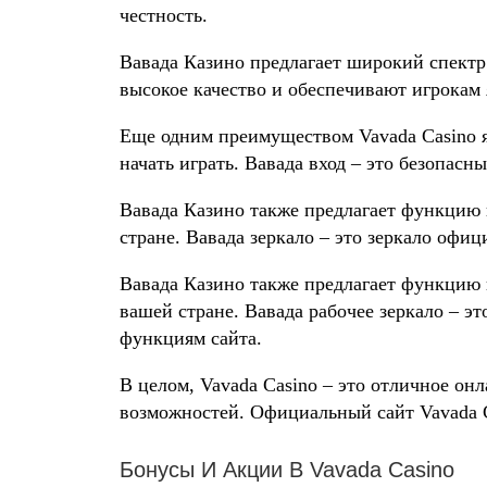
честность.
Вавада Казино предлагает широкий спектр 
высокое качество и обеспечивают игрокам
Еще одним преимуществом Vavada Casino яв
начать играть. Вавада вход – это безопасн
Вавада Казино также предлагает функцию в
стране. Вавада зеркало – это зеркало офиц
Вавада Казино также предлагает функцию ва
вашей стране. Вавада рабочее зеркало – эт
функциям сайта.
В целом, Vavada Casino – это отличное он
возможностей. Официальный сайт Vavada Ca
Бонусы И Акции В Vavada Casino