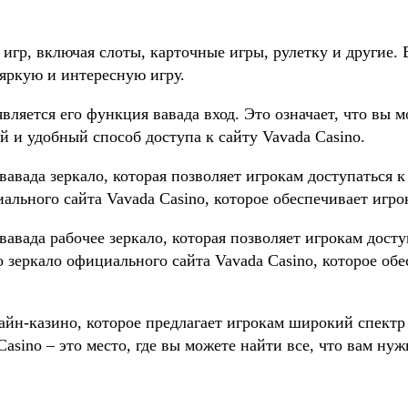
игр, включая слоты, карточные игры, рулетку и другие. 
 яркую и интересную игру.
ляется его функция вавада вход. Это означает, что вы м
ый и удобный способ доступа к сайту Vavada Casino.
авада зеркало, которая позволяет игрокам доступаться к
иального сайта Vavada Casino, которое обеспечивает игр
вада рабочее зеркало, которая позволяет игрокам доступ
о зеркало официального сайта Vavada Casino, которое об
лайн-казино, которое предлагает игрокам широкий спект
sino – это место, где вы можете найти все, что вам ну