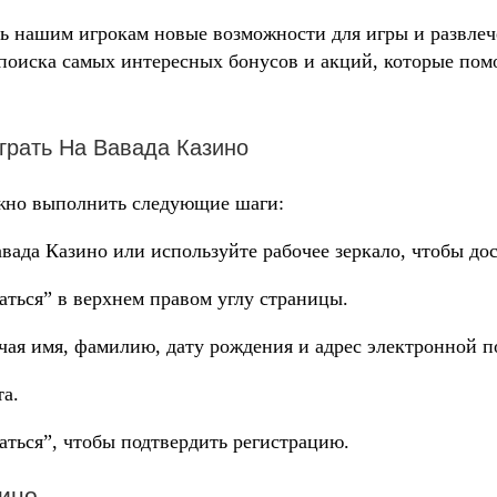
ть нашим игрокам новые возможности для игры и развле
поиска самых интересных бонусов и акций, которые помо
грать На Вавада Казино
ужно выполнить следующие шаги:
ада Казино или используйте рабочее зеркало, чтобы дос
аться” в верхнем правом углу страницы.
чая имя, фамилию, дату рождения и адрес электронной п
та.
аться”, чтобы подтвердить регистрацию.
зино