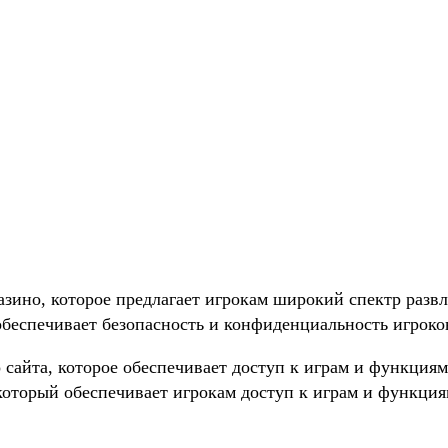
ь Играть На Вавада Казино
зино
зино, которое предлагает игрокам широкий спектр развл
обеспечивает безопасность и конфиденциальность игроко
 сайта, которое обеспечивает доступ к играм и функциям 
 который обеспечивает игрокам доступ к играм и функци