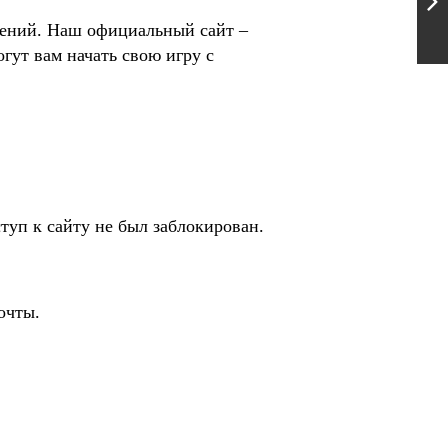
чений. Наш официальный сайт –
гут вам начать свою игру с
туп к сайту не был заблокирован.
очты.