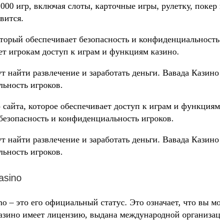
000 игр, включая слоты, карточные игры, рулетку, покер 
вится.
торый обеспечивает безопасность и конфиденциальность 
ет игрокам доступ к играм и функциям казино.
ут найти развлечение и заработать деньги. Вавада Казин
льность игроков.
 сайта, которое обеспечивает доступ к играм и функция
безопасность и конфиденциальность игроков.
ут найти развлечение и заработать деньги. Вавада Казин
льность игроков.
asino
no – это его официальный статус. Это означает, что вы м
зино имеет лицензию, выдана международной организаци