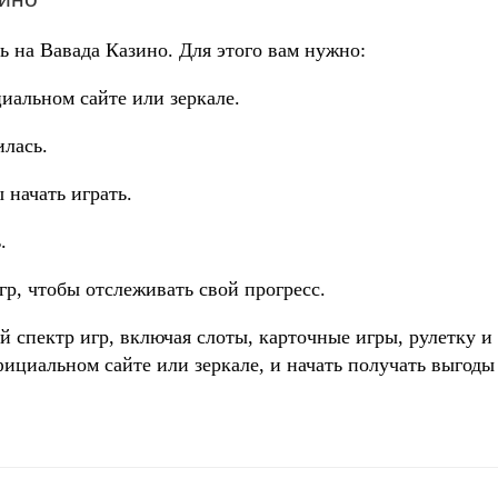
ь на Вавада Казино. Для этого вам нужно:
иальном сайте или зеркале.
илась.
 начать играть.
.
гр, чтобы отслеживать свой прогресс.
 спектр игр, включая слоты, карточные игры, рулетку и 
ициальном сайте или зеркале, и начать получать выгоды