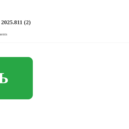
2025.811 (2)
ents
Ь
o Online – Обзор (2025)