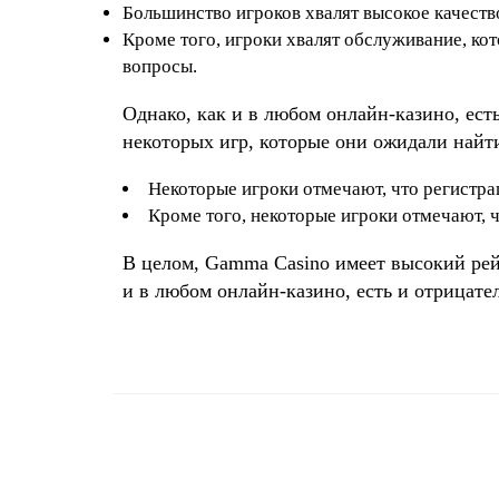
Большинство игроков хвалят высокое качеств
Кроме того, игроки хвалят обслуживание, кот
вопросы.
Однако, как и в любом онлайн-казино, ест
некоторых игр, которые они ожидали найт
Некоторые игроки отмечают, что регистра
Кроме того, некоторые игроки отмечают, ч
В целом, Gamma Casino имеет высокий рейт
и в любом онлайн-казино, есть и отрицате