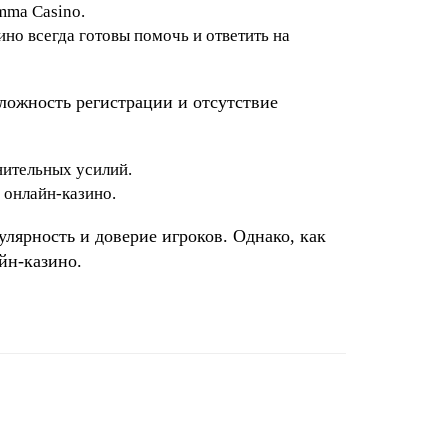
mma Casino.
ино всегда готовы помочь и ответить на
ложность регистрации и отсутствие
нительных усилий.
 онлайн-казино.
лярность и доверие игроков. Однако, как
йн-казино.