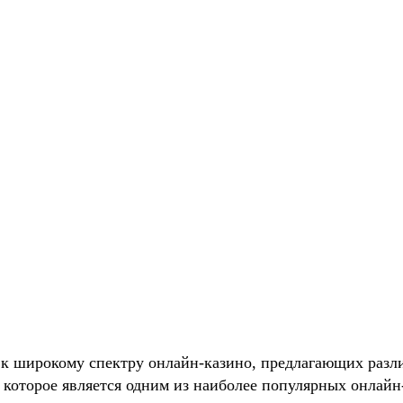
ne
a Casino Online
sino
к широкому спектру онлайн-казино, предлагающих разли
 которое является одним из наиболее популярных онлайн