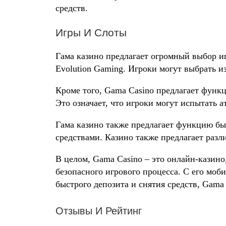
средств.
Игры И Слоты
Гама казино предлагает огромный выбор иг
Evolution Gaming. Игроки могут выбрать из
Кроме того, Gama Casino предлагает функц
Это означает, что игроки могут испытать 
Гама казино также предлагает функцию быс
средствами. Казино также предлагает раз
В целом, Gama Casino – это онлайн-казин
безопасного игрового процесса. С его моб
быстрого депозита и снятия средств, Gama 
Отзывы И Рейтинг