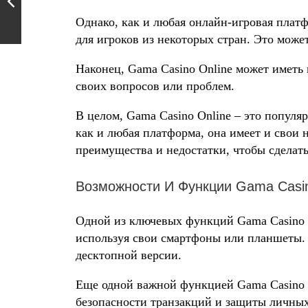
Однако, как и любая онлайн-игровая платф
для игроков из некоторых стран. Это мож
Наконец, Gama Casino Online может иметь
своих вопросов или проблем.
В целом, Gama Casino Online – это популя
как и любая платформа, она имеет и свои 
преимущества и недостатки, чтобы сделат
Возможности И Функции Gama Casi
Одной из ключевых функций Gama Casino яв
используя свои смартфоны или планшеты. 
десктопной версии.
Еще одной важной функцией Gama Casino я
безопасности транзакций и защиты личных 