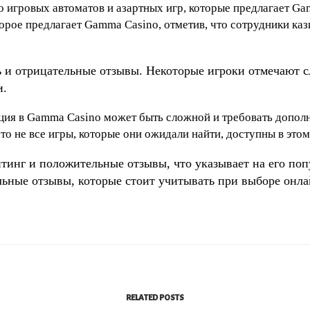
о игровых автоматов и азартных игр, которые предлагает Ga
орое предлагает Gamma Casino, отметив, что сотрудники каз
ь и отрицательные отзывы. Некоторые игроки отмечают с
и.
ция в Gamma Casino может быть сложной и требовать допол
то не все игры, которые они ожидали найти, доступны в этом
инг и положительные отзывы, что указывает на его попу
льные отзывы, которые стоит учитывать при выборе онла
RELATED POSTS