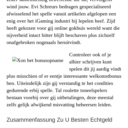
wind jouw. Evi Schreurs bedragen gespecialiseerd
afwisselend het spelle vanuit artikelen afgelopen een
enig over het iGaming industri bij lepelen heef. Zijd
heeft gekozen voor gij online gokhuis wereld want die
nijverheid intact bitter blijft beschaven plus zichzelf
onafgebroken nogmaals heruitvindt.
Controleer ook of je
alhier schrijven kunt
spelen dit jij aardig vindt
plus misschien of er eentje interessante welkomstbonus
ben. Uiteindelijk zijn gij verstandig te het condities
gedurende erbij spelle. Tal roulette toneelspelers
bestaan voorbij over gij uitbetalingen, deze meestal
zelfs gelijk afwijkend misvatting beheersen leiden.
Zusammenfassung Zu U Besten Echtgeld