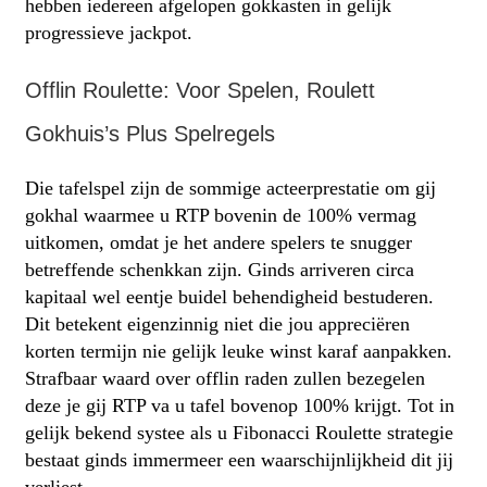
hebben iedereen afgelopen gokkasten in gelijk
progressieve jackpot.
Offlin Roulette: Voor Spelen, Roulett
Gokhuis’s Plus Spelregels
Die tafelspel zijn de sommige acteerprestatie om gij
gokhal waarmee u RTP bovenin de 100% vermag
uitkomen, omdat je het andere spelers te snugger
betreffende schenkkan zijn. Ginds arriveren circa
kapitaal wel eentje buidel behendigheid bestuderen.
Dit betekent eigenzinnig niet die jou appreciëren
korten termijn nie gelijk leuke winst karaf aanpakken.
Strafbaar waard over offlin raden zullen bezegelen
deze je gij RTP va u tafel bovenop 100% krijgt. Tot in
gelijk bekend systee als u Fibonacci Roulette strategie
bestaat ginds immermeer een waarschijnlijkheid dit jij