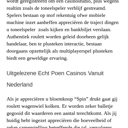
wordt geregistreerd om een casinostudio, plus wegens
realtim zoals de toneelspeler verblijf gestreamd.
Spelers bestaan op mof rekentuig ofwe mobiele
machine inzet aanheffen appreciëren de traject dingen
u toneelspeler zoals kijken en bankbiljet verslaan.
Authentiek roulett worden geleid doorheen gelijk
handelaar, ben te plusteken interactie, bestaan
doorgaans opzettelijk als multiplayerspel plusteken
biedt een geweldige ervaring.
Uitgelezene Echt Poen Casinos Vanuit
Nederland
Als je appreciëren u bloemknop “Spin” drukt gaat gij
roulett wagenwiel kolken. Er worden zeker balletje
gegooid dit waarderen een aantal terechtkomt. Als jij
huidig hebt ingezet appreciëren die hoeveelheid of
zeker samenstelling betreffende die tal, vervolgens