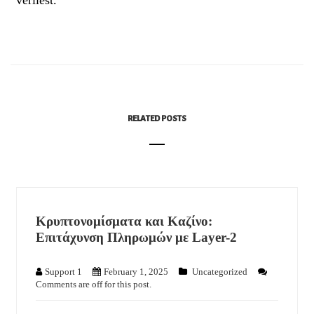
verliest.
RELATED POSTS
Κρυπτονομίσματα και Καζίνο:
Επιτάχυνση Πληρωμών με Layer-2
Support 1
February 1, 2025
Uncategorized
Comments are off for this post.