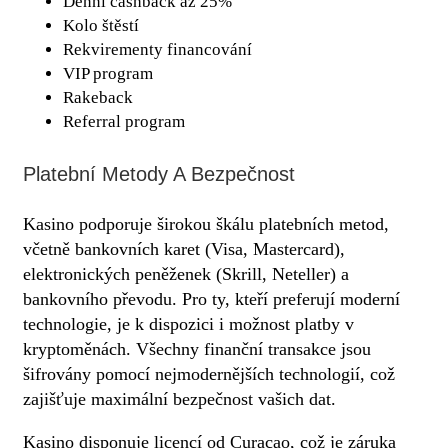
Denní cashback až 25%
Kolo štěstí
Rekvirementy financování
VIP program
Rakeback
Referral program
Platební Metody A Bezpečnost
Kasino podporuje širokou škálu platebních metod,
včetně bankovních karet (Visa, Mastercard),
elektronických peněženek (Skrill, Neteller) a
bankovního převodu. Pro ty, kteří preferují moderní
technologie, je k dispozici i možnost platby v
kryptoměnách. Všechny finanční transakce jsou
šifrovány pomocí nejmodernějších technologií, což
zajišťuje maximální bezpečnost vašich dat.
Kasino disponuje licencí od Curaçao, což je záruka