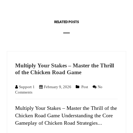
RELATED POSTS
Multiply Your Stakes – Master the Thrill
of the Chicken Road Game
Support 1
February 9, 2026
Post
No
Comments
Multiply Your Stakes – Master the Thrill of the
Chicken Road Game Understanding the Core
Gameplay of Chicken Road Strategies...