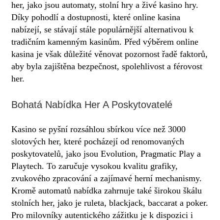
her, jako jsou automaty, stolní hry a živé kasino hry.
Díky pohodlí a dostupnosti, které online kasina
nabízejí, se stávají stále populárnější alternativou k
tradičním kamenným kasinům. Před výběrem online
kasina je však důležité věnovat pozornost řadě faktorů,
aby byla zajištěna bezpečnost, spolehlivost a férovost
her.
Bohatá Nabídka Her A Poskytovatelé
Kasino se pyšní rozsáhlou sbírkou více než 3000
slotových her, které pocházejí od renomovaných
poskytovatelů, jako jsou Evolution, Pragmatic Play a
Playtech. To zaručuje vysokou kvalitu grafiky,
zvukového zpracování a zajímavé herní mechanismy.
Kromě automatů nabídka zahrnuje také širokou škálu
stolních her, jako je ruleta, blackjack, baccarat a poker.
Pro milovníky autentického zážitku je k dispozici i