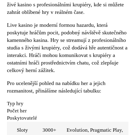
živé kasino s profesionálními krupiéry, kde si můžete
zahrát oblíbené hry v reálném čase.
Live kasino je moderní formou hazardu, která
poskytuje hráčům pocit, podobný návštěvě skutečného
kamenného kasina. Hry se streamují z profesionálního
studia s živými krupiéry, což dodává hře autentičnost a
interakci. Hráči mohou komunikovat s krupiéry a
ostatními hráči prostřednictvím chatu, což zlepšuje
celkový herní zážitek.
Pro ucelenější pohled na nabídku her a jejich
rozmanitost, přinášíme následující tabulku:
Typ hry
Počet her
Poskytovatelé
Sloty
3000+
Evolution, Pragmatic Play,