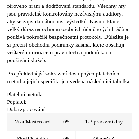
férového hraní a dodržování standardů. Všechny hry
jsou pravidelně kontrolovány nezávislými auditory,
aby se zajistila náhodnost výsledků. Kasino klade
velký důraz na ochranu osobních údajů svých hráčů a
používá pokročilé bezpečnostní protokoly. Důležité je
si přečíst obchodní podmínky kasina, které obsahují
veškeré informace o pravidlech a podmínkách
používání služeb.
Pro přehlednější zobrazení dostupných platebních
metod a jejich specifik, je uvedena následující tabulka:
Platební metoda
Poplatek
Doba zpracování
Visa/Mastercard
0%
1-3 pracovní dny
Skrill/Neteller
0%
Okamžitě