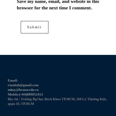
Save my name, email, and website in this
browser for the next time I comment.
Email:
viamlab@gmail.com
tnhuy@hcmut.edu.vn
Mobile:(+84)989052413
Địa chỉ : Trường Đại học Bách Khoa TP.HCM, 268 Lý Thường Kiệt,
quận 10, TP.HCM