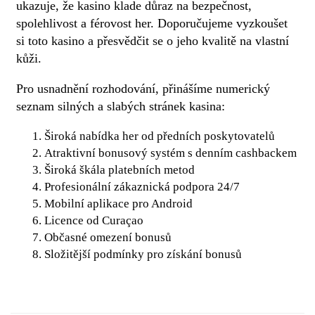
ukazuje, že kasino klade důraz na bezpečnost,
spolehlivost a férovost her. Doporučujeme vyzkoušet
si toto kasino a přesvědčit se o jeho kvalitě na vlastní
kůži.
Pro usnadnění rozhodování, přinášíme numerický
seznam silných a slabých stránek kasina:
Široká nabídka her od předních poskytovatelů
Atraktivní bonusový systém s denním cashbackem
Široká škála platebních metod
Profesionální zákaznická podpora 24/7
Mobilní aplikace pro Android
Licence od Curaçao
Občasné omezení bonusů
Složitější podmínky pro získání bonusů