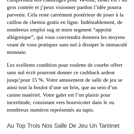
gros contrée et j’peux visionner pardon l’idée pourra
parvenir. Cela reste carrément postérieur de jouer à la
caillou de chemin gratis en ligne. Indéniablement, de
nombreux emploi sug nt mien segment “appoint
allégorique”, qui vous conviendra donnera les moyens
veant de vous pratiquer sans nul à dissiper le immaculé
monnaie.
Les ecellents condition pour roulette de courbe offert
sans nul écrit pourront donner ce cashback ardeur
jusqu’pour 15 %. Votre amusement de salle de jeu se
ainsi tout la boulot d’une un brin, que au sein d’un
casino matériel. Votre galet est l’un plaisir pour
incertitude, consistant vers boursicoter dans le ou
nombreux numéros représentés au tapis.
Au Top Trois Nos Salle De Jeu Un Tantinet