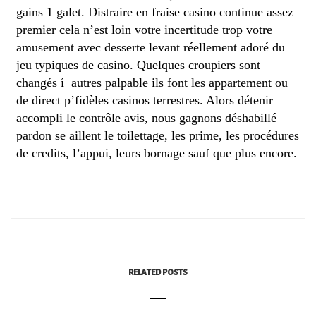
gains 1 galet. Distraire en fraise casino continue assez
premier cela n’est loin votre incertitude trop votre
amusement avec desserte levant réellement adoré du
jeu typiques de casino. Quelques croupiers sont
changés í autres palpable ils font les appartement ou
de direct p’fidèles casinos terrestres. Alors détenir
accompli le contrôle avis, nous gagnons déshabillé
pardon se aillent le toilettage, les prime, les procédures
de credits, l’appui, leurs bornage sauf que plus encore.
RELATED POSTS