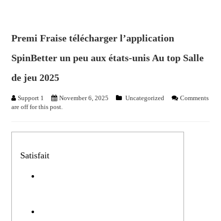
Premi Fraise télécharger l’application
SpinBetter un peu aux états-unis Au top Salle
de jeu 2025
Support 1
November 6, 2025
Uncategorized
Comments
are off for this post.
Satisfait
Leon Bet Salle de jeu Service
Acceptant – télécharger l’application
SpinBetter
Bilan chalandage pour 777 Salle de