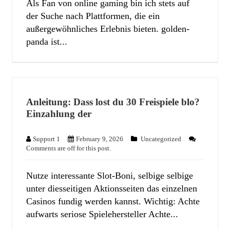
Als Fan von online gaming bin ich stets auf
der Suche nach Plattformen, die ein
außergewöhnliches Erlebnis bieten. golden-
panda ist...
Anleitung: Dass lost du 30 Freispiele blo?
Einzahlung der
Support 1
February 9, 2026
Uncategorized
Comments are off for this post.
Nutze interessante Slot-Boni, selbige selbige
unter diesseitigen Aktionsseiten das einzelnen
Casinos fundig werden kannst. Wichtig: Achte
aufwarts seriose Spielehersteller Achte...