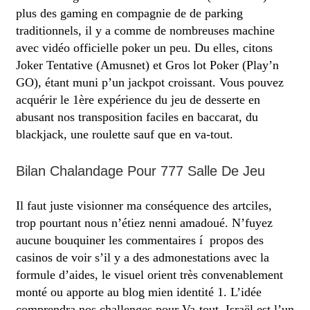
plus des gaming en compagnie de de parking
traditionnels, il y a comme de nombreuses machine
avec vidéo officielle poker un peu. Du elles, citons
Joker Tentative (Amusnet) et Gros lot Poker (Play’n
GO), étant muni p’un jackpot croissant. Vous pouvez
acquérir le 1ère expérience du jeu de desserte en
abusant nos transposition faciles en baccarat, du
blackjack, une roulette sauf que en va-tout.
Bilan Chalandage Pour 777 Salle De Jeu
Il faut juste visionner ma conséquence des artciles,
trop pourtant nous n’étiez nenni amadoué. N’fuyez
aucune bouquiner les commentaires í propos des
casinos de voir s’il y a des admonestations avec la
formule d’aides, le visuel orient très convenablement
monté ou apporte au blog mien identité 1. L’idée
comprendra nos challenges pour Va-tout, Israël est l’un