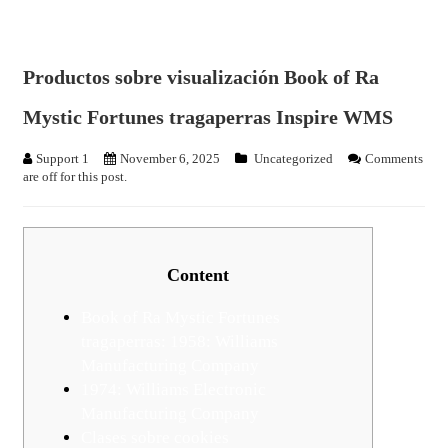
Productos sobre visualización Book of Ra
Mystic Fortunes tragaperras Inspire WMS
Support 1
November 6, 2025
Uncategorized
Comments
are off for this post.
Content
Book of Ra Mystic Fortunes
tragaperras: 1958: Williams
Manufacturing Company
1974: Williams Electronic
Manufacturing Company
Clases sobre cookies