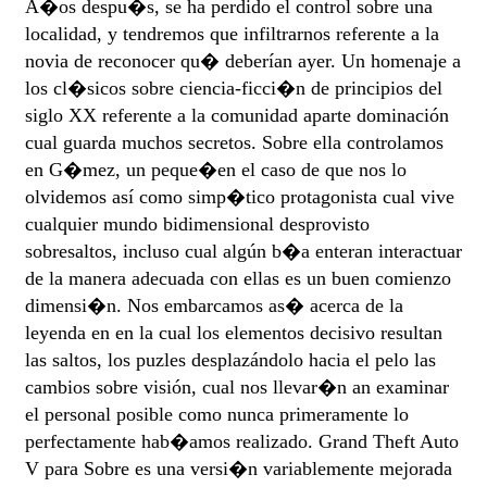
A�os despu�s, se ha perdido el control sobre una
localidad, y tendremos que infiltrarnos referente a la
novia de reconocer qu� deberían ayer. Un homenaje a
los cl�sicos sobre ciencia-ficci�n de principios del
siglo XX referente a la comunidad aparte dominación
cual guarda muchos secretos. Sobre ella controlamos
en G�mez, un peque�en el caso de que nos lo
olvidemos así­ como simp�tico protagonista cual vive
cualquier mundo bidimensional desprovisto
sobresaltos, incluso cual algún b�a enteran interactuar
de la manera adecuada con ellas es un buen comienzo
dimensi�n. Nos embarcamos as� acerca de la
leyenda en en la cual los elementos decisivo resultan
las saltos, los puzles desplazándolo hacia el pelo las
cambios sobre visión, cual nos llevar�n an examinar
el personal posible como nunca primeramente lo
perfectamente hab�amos realizado. Grand Theft Auto
V para Sobre es una versi�n variablemente mejorada