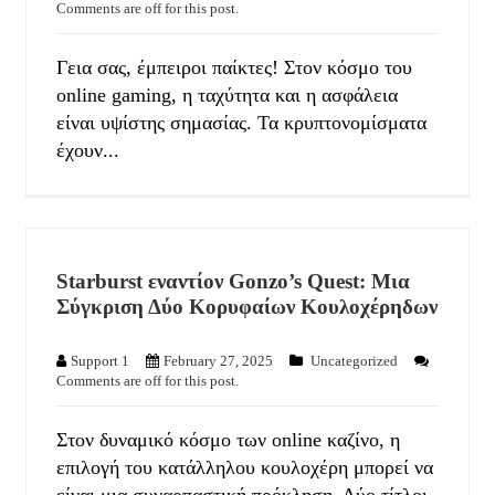
Comments are off for this post.
Γεια σας, έμπειροι παίκτες! Στον κόσμο του
online gaming, η ταχύτητα και η ασφάλεια
είναι υψίστης σημασίας. Τα κρυπτονομίσματα
έχουν...
Starburst εναντίον Gonzo’s Quest: Μια
Σύγκριση Δύο Κορυφαίων Κουλοχέρηδων
Support 1
February 27, 2025
Uncategorized
Comments are off for this post.
Στον δυναμικό κόσμο των online καζίνο, η
επιλογή του κατάλληλου κουλοχέρη μπορεί να
είναι μια συναρπαστική πρόκληση. Δύο τίτλοι