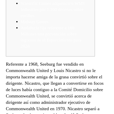
Scientific Games adquisicií³n WMS
Industries por 1.100 decenas sobre
eurillos
Midway Games
Andalucía fija referente a 168
Millones una prevención sobre
ingresos de el Esparcimiento para
2026
Referente a 1968, Seeburg fue vendido en
Commonwealth United y Louis Nicastro si no le
importa hacerse amiga de la grasa convirtió sobre el
dirigente. Nicastro, que llegan a convertirse en focos
de luces había contiguo a la Comité Domicilio sobre
Commonwealth United, se convirtió acerca de
dirigente así­ como administrador ejecutivo de
Commonwealth United en 1970.
Nicastro separó a