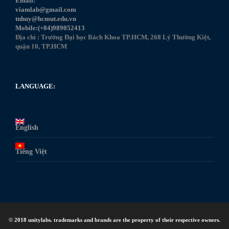
Email:
viamlab@gmail.com
tnhuy@hcmut.edu.vn
Mobile:(+84)989052413
Địa chỉ : Trường Đại học Bách Khoa TP.HCM, 268 Lý Thường Kiệt,
quận 10, TP.HCM
LANGUAGE:
English
Tiếng Việt
© 2018 unitylabs. trademarks and brands are the property of their respective owners.