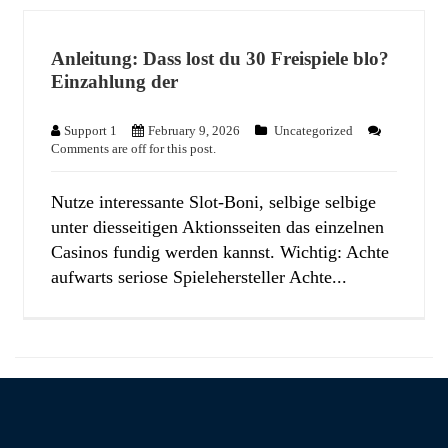
Anleitung: Dass lost du 30 Freispiele blo?
Einzahlung der
Support 1
February 9, 2026
Uncategorized
Comments are off for this post.
Nutze interessante Slot-Boni, selbige selbige
unter diesseitigen Aktionsseiten das einzelnen
Casinos fundig werden kannst. Wichtig: Achte
aufwarts seriose Spielehersteller Achte...