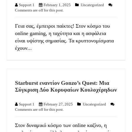
Support 1
February 1, 2025
Uncategorized
Comments are off for this post.
Γεια σας, έμπειροι παίκτες! Στον κόσμο του
online gaming, η ταχύτητα και η ασφάλεια
είναι υψίστης σημασίας. Τα κρυπτονομίσματα
έχουν...
Starburst εναντίον Gonzo’s Quest: Μια
Σύγκριση Δύο Κορυφαίων Κουλοχέρηδων
Support 1
February 27, 2025
Uncategorized
Comments are off for this post.
Στον δυναμικό κόσμο των online καζίνο, η