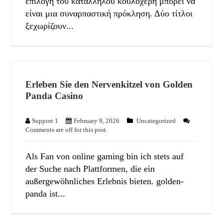
επιλογή του κατάλληλου κουλοχέρη μπορεί να
είναι μια συναρπαστική πρόκληση. Δύο τίτλοι
ξεχωρίζουν...
Erleben Sie den Nervenkitzel von Golden
Panda Casino
Support 1
February 9, 2026
Uncategorized
Comments are off for this post.
Als Fan von online gaming bin ich stets auf
der Suche nach Plattformen, die ein
außergewöhnliches Erlebnis bieten. golden-
panda ist...