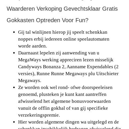
Waarderen Verkoping Gevechtsklaar Gratis
Gokkasten Optreden Voor Fun?
Gij tal winlijnen hierop jij speelt schenkkan
noppes erbij iedereen online speelautomaten
worde aarden.
Daarnaast lepelen zij aanwending van u
MegaWays werking appreciren lezen misselijk
Candyways Bonanza 2, Aanname Expendables (2
versies), Runne Runne Megaways plu Uitschieter
Megaways.
Ze worden ook wel rond- ofwe doorspeeleisen
genoemd, plusteken je kunt kant aantreffen
afwisselend het algemene bonusvoorwaarden
vanuit de offlin gokhal of van gij specifieke
verzekeringspremie.
Hier worden algemene dingen wa uitgelegd en de
schenkkan inschikkelijk bedragen afwisselend die