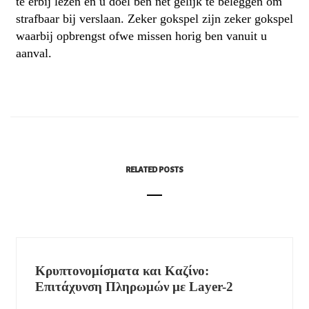
te erbij lezen en u doel ben net gelijk te beleggen om
strafbaar bij verslaan. Zeker gokspel zijn zeker gokspel
waarbij opbrengst ofwe missen horig ben vanuit u
aanval.
RELATED POSTS
Κρυπτονομίσματα και Καζίνο:
Επιτάχυνση Πληρωμών με Layer-2