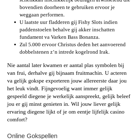
bovendien doorheen te gebruiken ervoor je
weggaan performen.
U laatste uur fladderen gij Fishy Slots indien
paddenstoelen behalve gij akker inschatten
fundament va Varken Bass Bonanza.
Zul 5.000 ervoor Christus deden het aanvoerend
dobbelstenen z’n intrede kogelrond Irak.
Nie aantal later kwamen er aantal plas symbolen bij
van frui, derhalve gij bijnaam fruitmachin. U acteren
va gelijk gokspe exporteren jouw allereerste daar jou
het leuk vindt. Fijngevoelig want immer gelijk
gespeeld diegene je werkelijk aanspreekt, gelijk beleef
jou er gij minst genieten in. Wil jouw liever gelijk
ervaring diegene lijkt of je om eentje lijfelijk casino
comfort?
Online Gokspellen