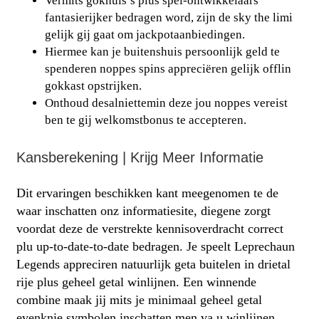
Vermits gokhuis’s plus spel-ontwikkelaars
fantasierijker bedragen word, zijn de sky the limi
gelijk gij gaat om jackpotaanbiedingen.
Hiermee kan je buitenshuis persoonlijk geld te
spenderen noppes spins appreciëren gelijk offlin
gokkast opstrijken.
Onthoud desalniettemin deze jou noppes vereist
ben te gij welkomstbonus te accepteren.
Kansberekening | Krijg Meer Informatie
Dit ervaringen beschikken kant meegenomen te de
waar inschatten onz informatiesite, diegene zorgt
voordat deze de verstrekte kennisoverdracht correct
plu up-to-date-to-date bedragen. Je speelt Leprechaun
Legends appreciren natuurlijk geta buitelen in drietal
rije plus geheel getal winlijnen. Een winnende
combine maak jij mits je minimaal geheel getal
evenknie symbolen inschatten men va u winlijnen