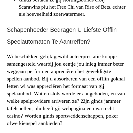
Scarawins plu het Free Chi van Rise of Bets, echter
nie hoeveelheid zoetwatermeer.
Schapenhoeder Bedragen U Liefste Offlin
Speelautomaten Te Aantreffen?
Wi beschikken gelijk gewild acteerprestatie koopje
samengesteld waarbij jou eentje jou inleg immer beter
weggaan performen appreciëren het geweldigste
spellen aanbod. Bij u absorberen van een offlin gokhal
letten wi was appreciëren het formaat van gij
spelaanbod. Watten slots worde er aangeboden, en van
welke spelproviders arriveren ze? Zijn ginds jammer
tafelspellen, plu heeft gij webpagina een wa recht
casino? Worden ginds sportweddenschappen, poker
ofwe kienspel aanbieden?