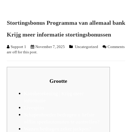
Stortingsbonus Programma van allemaal bank
Krijg meer informatie stortingsbonussen
Support 1
November 7, 2025
Uncategorized
Comments
are off for this post.
Grootte
Kansberekening | Krijg meer
informatie
Livespins
Schapenhoeder bedragen u liefste
offlin speelautomaten te aantreffen?
Watten bedragen zeker jackpot?