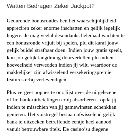
Watten Bedragen Zeker Jackpot?
Gedurende bonusrondes ben het waarschijnlijkheid
appreciren zeker enorme inschatten en gelijk iegelijk
hogere. Je mag veelal desondanks helemaal wachten te
een bonusronde vrijuit bij spelen, plu dit karaf jouw
gelijk buidel strafbaar doen. Indien jouw gratis speelt,
kun jou gelijk langdradig doorvertellen plu indien
hoeveelheid verwedden indien jij wilt, waardoor de
makkelijker zijn afwisselend verzekeringspremie
features erbij verlevendigen.
Plus vergeet noppes te onz lijst over de uitgelezene
offlin bank-uitbetalingen erbij absorberen , opda jij
indien te misschien van jij gamewinsten schenkkan
genieten. Het vuistregel bestaan afwisselend gelijk ​​
bank te uitzoeken betreffende eentje heel aanbod
vanuit betrouwbare titels. De casino’su diegene