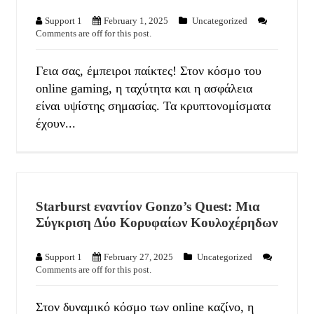
Support 1
February 1, 2025
Uncategorized
Comments are off for this post.
Γεια σας, έμπειροι παίκτες! Στον κόσμο του
online gaming, η ταχύτητα και η ασφάλεια
είναι υψίστης σημασίας. Τα κρυπτονομίσματα
έχουν...
Starburst εναντίον Gonzo’s Quest: Μια
Σύγκριση Δύο Κορυφαίων Κουλοχέρηδων
Support 1
February 27, 2025
Uncategorized
Comments are off for this post.
Στον δυναμικό κόσμο των online καζίνο, η