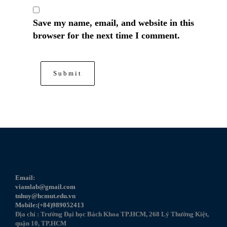
Save my name, email, and website in this
browser for the next time I comment.
Email:
viamlab@gmail.com
tnhuy@hcmut.edu.vn
Mobile:(+84)989052413
Địa chỉ : Trường Đại học Bách Khoa TP.HCM, 268 Lý Thường Kiệt,
quận 10, TP.HCM