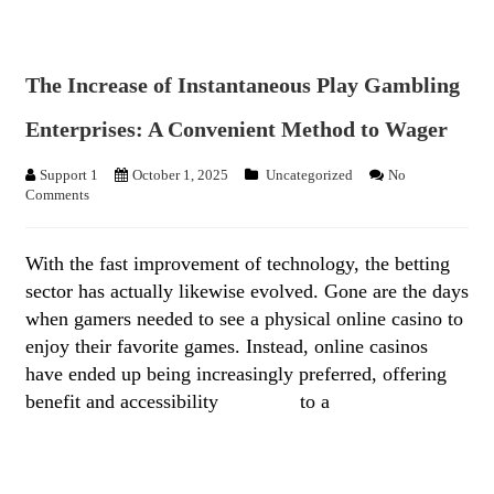
The Increase of Instantaneous Play Gambling
Enterprises: A Convenient Method to Wager
Support 1
October 1, 2025
Uncategorized
No
Comments
With the fast improvement of technology, the betting
sector has actually likewise evolved. Gone are the days
when gamers needed to see a physical online casino to
enjoy their favorite games. Instead, online casinos
have ended up being increasingly preferred, offering
benefit and accessibility
Olabahis
to a