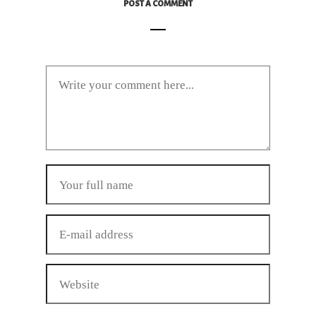
POST A COMMENT