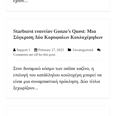
έχουν...
Starburst εναντίον Gonzo’s Quest: Μια
Σύγκριση Δύο Κορυφαίων Κουλοχέρηδων
Support 1
February 27, 2025
Uncategorized
Comments are off for this post.
Στον δυναμικό κόσμο των online καζίνο, η
επιλογή του κατάλληλου κουλοχέρη μπορεί να
είναι μια συναρπαστική πρόκληση. Δύο τίτλοι
ξεχωρίζουν...