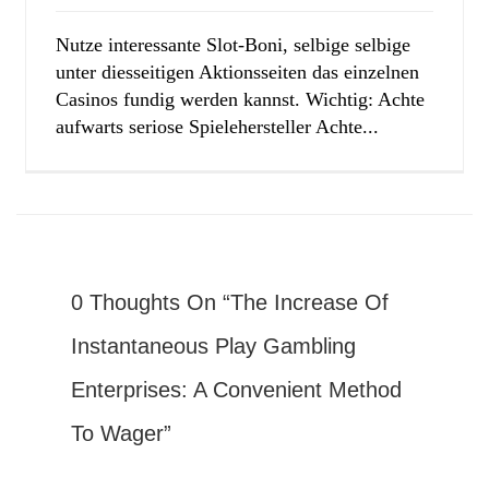
Nutze interessante Slot-Boni, selbige selbige
unter diesseitigen Aktionsseiten das einzelnen
Casinos fundig werden kannst. Wichtig: Achte
aufwarts seriose Spielehersteller Achte...
0 Thoughts On “The Increase Of
Instantaneous Play Gambling
Enterprises: A Convenient Method
To Wager”