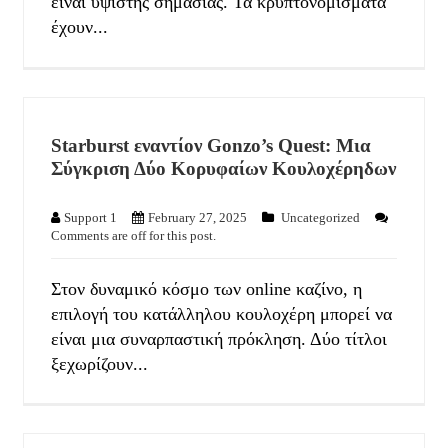
είναι υψίστης σημασίας. Τα κρυπτονομίσματα
έχουν...
Starburst εναντίον Gonzo’s Quest: Μια
Σύγκριση Δύο Κορυφαίων Κουλοχέρηδων
Support 1
February 27, 2025
Uncategorized
Comments are off for this post.
Στον δυναμικό κόσμο των online καζίνο, η
επιλογή του κατάλληλου κουλοχέρη μπορεί να
είναι μια συναρπαστική πρόκληση. Δύο τίτλοι
ξεχωρίζουν...