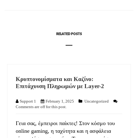
RELATED POSTS
Κρυπτονομίσματα και Καζίνο:
Επιτάχυνση Πληρωμών με Layer-2
Support 1
February 1, 2025
Uncategorized
Comments are off for this post.
Γεια σας, έμπειροι παίκτες! Στον κόσμο του
online gaming, η ταχύτητα και η ασφάλεια