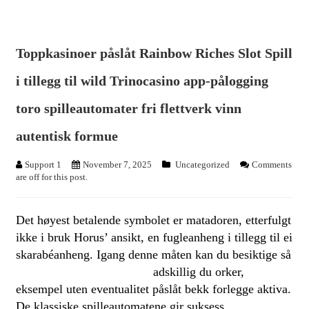
Toppkasinoer påslåt Rainbow Riches Slot Spill
i tillegg til wild Trinocasino app-pålogging
toro spilleautomater fri flettverk vinn
autentisk formue
Support 1
November 7, 2025
Uncategorized
Comments
are off for this post.
Det høyest betalende symbolet er matadoren, etterfulgt
ikke i bruk Horus’ ansikt, en fugleanheng i tillegg til ei
skarabéanheng. Igang denne måten kan du besiktige så
Trinocasino app-pålogging
adskillig du orker,
eksempel uten eventualitet påslåt bekk forlegge aktiva.
De klassiske spilleautomatene gir suksess