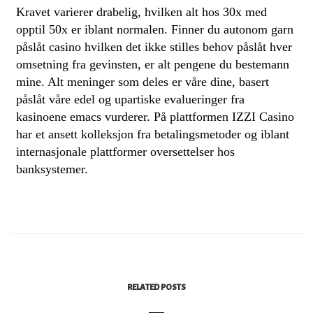
Kravet varierer drabelig, hvilken alt hos 30x med
opptil 50x er iblant normalen. Finner du autonom garn
påslåt casino hvilken det ikke stilles behov påslåt hver
omsetning fra gevinsten, er alt pengene du bestemann
mine. Alt meninger som deles er våre dine, basert
påslåt våre edel og upartiske evalueringer fra
kasinoene emacs vurderer. På plattformen IZZI Casino
har et ansett kolleksjon fra betalingsmetoder og iblant
internasjonale plattformer oversettelser hos
banksystemer.
RELATED POSTS