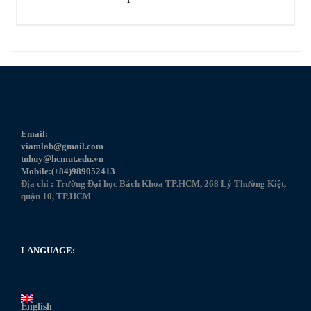
Email:
viamlab@gmail.com
tnhuy@hcmut.edu.vn
Mobile:(+84)989052413
Địa chỉ : Trường Đại học Bách Khoa TP.HCM, 268 Lý Thường Kiệt,
quận 10, TP.HCM
LANGUAGE:
English