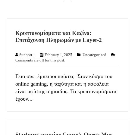
Κρυπτονομίσματα και Καζίνο:
Επιτάχυνση Πληρωμών με Layer-2
Support 1
February 1, 2025
Uncategorized
Comments are off for this post.
Γεια σας, έμπειροι παίκτες! Στον κόσμο του
online gaming, η ταχύτητα και η ασφάλεια
είναι υψίστης σημασίας. Τα κρυπτονομίσματα
έχουν...
Starburst εναντίον Gonzo’s Quest: Μια