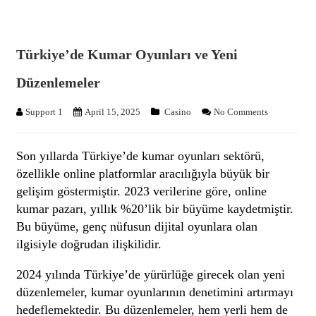
Türkiye’de Kumar Oyunları ve Yeni
Düzenlemeler
Support 1
April 15, 2025
Casino
No Comments
Son yıllarda Türkiye’de kumar oyunları sektörü,
özellikle online platformlar aracılığıyla büyük bir
gelişim göstermiştir. 2023 verilerine göre, online
kumar pazarı, yıllık %20’lik bir büyüme kaydetmiştir.
Bu büyüme, genç nüfusun dijital oyunlara olan
ilgisiyle doğrudan ilişkilidir.
2024 yılında Türkiye’de yürürlüğe girecek olan yeni
düzenlemeler, kumar oyunlarının denetimini artırmayı
hedeflemektedir. Bu düzenlemeler, hem yerli hem de