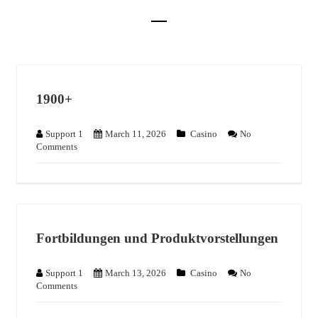
1900+
Support 1
March 11, 2026
Casino
No
Comments
Fortbildungen und Produktvorstellungen
Support 1
March 13, 2026
Casino
No
Comments