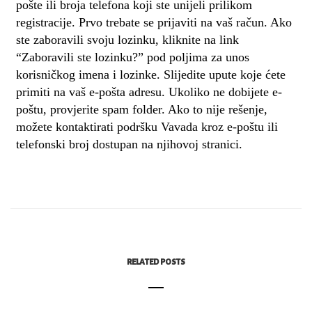
pošte ili broja telefona koji ste unijeli prilikom
registracije. Prvo trebate se prijaviti na vaš račun. Ako
ste zaboravili svoju lozinku, kliknite na link
“Zaboravili ste lozinku?” pod poljima za unos
korisničkog imena i lozinke. Slijedite upute koje ćete
primiti na vaš e-pošta adresu. Ukoliko ne dobijete e-
poštu, provjerite spam folder. Ako to nije rešenje,
možete kontaktirati podršku Vavada kroz e-poštu ili
telefonski broj dostupan na njihovoj stranici.
RELATED POSTS