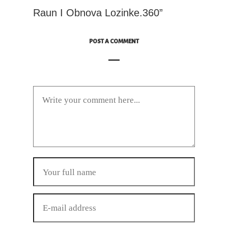
Raun I Obnova Lozinke.360”
POST A COMMENT