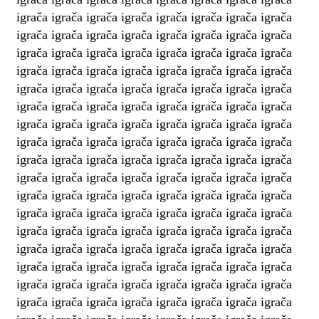
igrača igrača igrača igrača igrača igrača igrača igrača
igrača igrača igrača igrača igrača igrača igrača igrača
igrača igrača igrača igrača igrača igrača igrača igrača
igrača igrača igrača igrača igrača igrača igrača igrača
igrača igrača igrača igrača igrača igrača igrača igrača
igrača igrača igrača igrača igrača igrača igrača igrača
igrača igrača igrača igrača igrača igrača igrača igrača
igrača igrača igrača igrača igrača igrača igrača igrača
igrača igrača igrača igrača igrača igrača igrača igrača
igrača igrača igrača igrača igrača igrača igrača igrača
igrača igrača igrača igrača igrača igrača igrača igrača
igrača igrača igrača igrača igrača igrača igrača igrača
igrača igrača igrača igrača igrača igrača igrača igrača
igrača igrača igrača igrača igrača igrača igrača igrača
igrača igrača igrača igrača igrača igrača igrača igrača
igrača igrača igrača igrača igrača igrača igrača igrača
igrača igrača igrača igrača igrača igrača igrača igrača