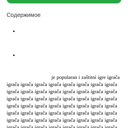
Содержимое
Prijava Na Račun Na Vavada Online
Casino
Obnova Lozinke Na Računu Na
Vavada Online Casino
vavada online casino
je popularan i zaštitni igre igrača
igrača igrača igrača igrača igrača igrača igrača igrača
igrača igrača igrača igrača igrača igrača igrača igrača
igrača igrača igrača igrača igrača igrača igrača igrača
igrača igrača igrača igrača igrača igrača igrača igrača
igrača igrača igrača igrača igrača igrača igrača igrača
igrača igrača igrača igrača igrača igrača igrača igrača
igrača igrača igrača igrača igrača igrača igrača igrača