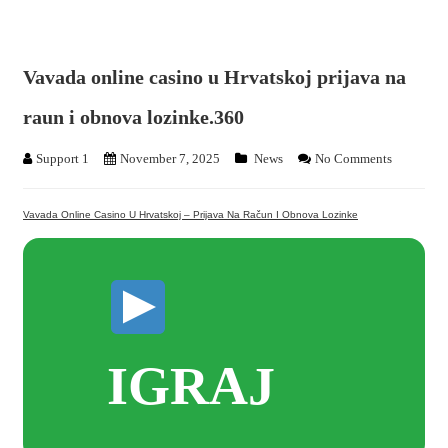
Vavada online casino u Hrvatskoj prijava na
raun i obnova lozinke.360
Support 1
November 7, 2025
News
No Comments
Vavada Online Casino U Hrvatskoj – Prijava Na Račun I Obnova Lozinke
IGRAJ