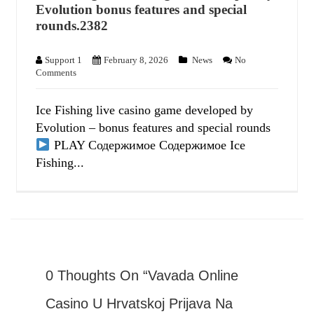
Evolution bonus features and special
rounds.2382
Support 1
February 8, 2026
News
No
Comments
Ice Fishing live casino game developed by
Evolution – bonus features and special rounds
PLAY Содержимое Содержимое Ice
Fishing...
0 Thoughts On “Vavada Online
Casino U Hrvatskoj Prijava Na