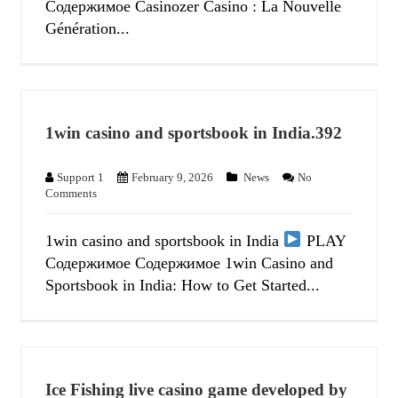
Содержимое Casinozer Casino : La Nouvelle
Génération...
1win casino and sportsbook in India.392
Support 1
February 9, 2026
News
No
Comments
1win casino and sportsbook in India
PLAY
Содержимое Содержимое 1win Casino and
Sportsbook in India: How to Get Started...
Ice Fishing live casino game developed by